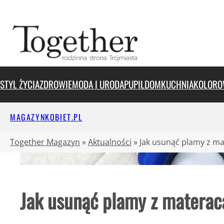
Przejdź
do
treści
STYL ŻYCIA
ZDROWIE
MODA I URODA
PUPIL
DOM
KUCHNIA
KOLORO
MAGAZYNKOBIET.PL
Together Magazyn
»
Aktualności
»
Jak usunąć plamy z m
Jak usunąć plamy z materac