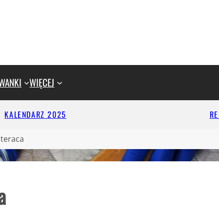
WANKI
WIĘCEJ
KALENDARZ 2025
R
ateraca
a