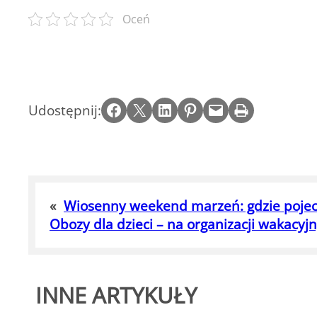
Oceń
Share on Facebook
Email this Page
Share on LinkedIn
Share on Pinterest
Email this Page
Print this Page
Udostępnij:
«
Wiosenny weekend marzeń: gdzie poje
Obozy dla dzieci – na organizacji wakacy
INNE ARTYKUŁY