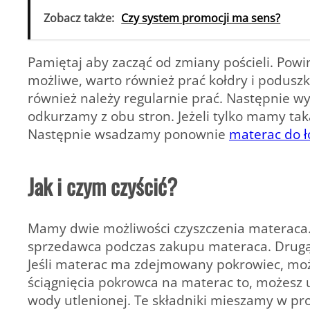
Zobacz także:
Czy system promocji ma sens?
Pamiętaj aby zacząć od zmiany pościeli. Powinn
możliwe, warto również prać kołdry i poduszki
również należy regularnie prać. Następnie w
odkurzamy z obu stron. Jeżeli tylko mamy tak
Następnie wsadzamy ponownie
materac do ł
Jak i czym czyścić?
Mamy dwie możliwości czyszczenia materaca. P
sprzedawca podczas zakupu materaca. Drugą 
Jeśli materac ma zdejmowany pokrowiec, możn
ściągnięcia pokrowca na materac to, możesz u
wody utlenionej. Te składniki mieszamy w p