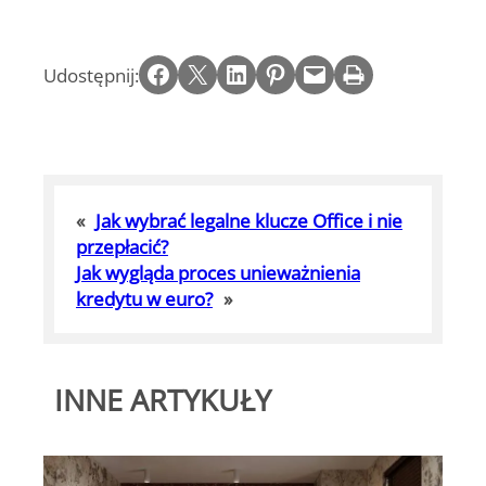
Share on Facebook
Email this Page
Share on LinkedIn
Share on Pinterest
Email this Page
Print this Page
Udostępnij:
«
Jak wybrać legalne klucze Office i nie
przepłacić?
Jak wygląda proces unieważnienia
kredytu w euro?
»
INNE ARTYKUŁY