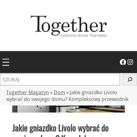
Przejdź
do
treści
Facebook
Instagram
S
z
u
Together Magazyn
»
Dom
»
Jakie gniazdko Livolo
k
wybrać do swojego domu? Kompleksowy przewodnik
a
j
Jakie gniazdko Livolo wybrać do