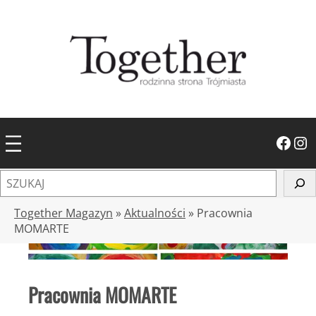
Przejdź
do
treści
Facebook
Instagram
S
z
u
Together Magazyn
»
Aktualności
»
Pracownia
k
MOMARTE
a
j
Pracownia MOMARTE