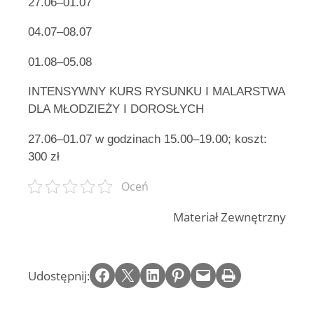
27.06–01.07
04.07–08.07
01.08–05.08
INTENSYWNY KURS RYSUNKU I MALARSTWA
DLA MŁODZIEŻY I DOROSŁYCH
27.06–01.07 w godzinach 15.00–19.00; koszt:
300 zł
Oceń
Materiał Zewnętrzny
Share on Facebook
Email this Page
Share on LinkedIn
Share on Pinterest
Email this Page
Print this Page
Udostępnij: