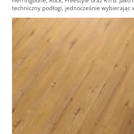
Herringbone, Rock, Freestyle oraz R’n’B. Jak
techniczny podłogi, jednocześnie wybierając