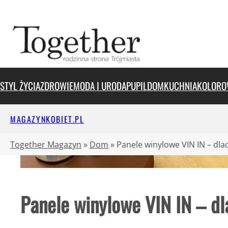
Przejdź
do
treści
STYL ŻYCIA
ZDROWIE
MODA I URODA
PUPIL
DOM
KUCHNIA
KOLORO
MAGAZYNKOBIET.PL
Together Magazyn
»
Dom
»
Panele winylowe VIN IN – dl
Panele winylowe VIN IN – d