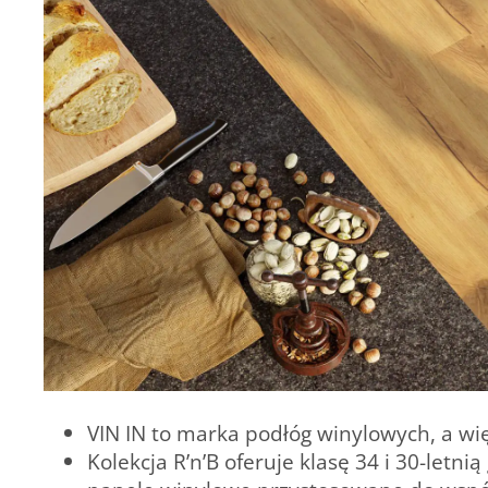
VIN IN to marka podłóg winylowych, a wię
Kolekcja R’n’B oferuje klasę 34 i 30-let