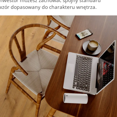
o inwestor możesz zachować spójny standard
 wzór dopasowany do charakteru wnętrza.