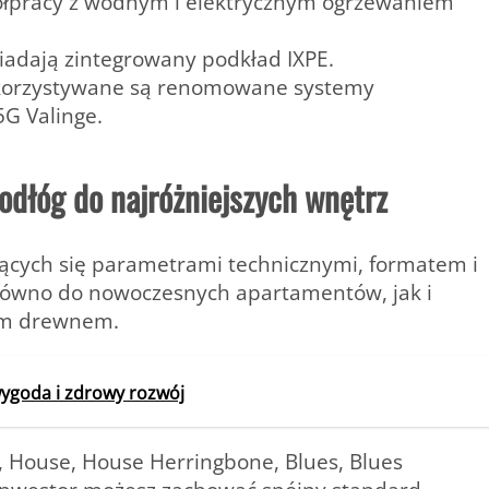
łpracy z wodnym i elektrycznym ogrzewaniem
iadają zintegrowany podkład IXPE.
wykorzystywane są renomowane systemy
G Valinge.
podłóg do najróżniejszych wnętrz
niących się parametrami technicznymi, formatem i
arówno do nowoczesnych apartamentów, jak i
ym drewnem.
wygoda i zdrowy rozwój
z, House, House Herringbone, Blues, Blues