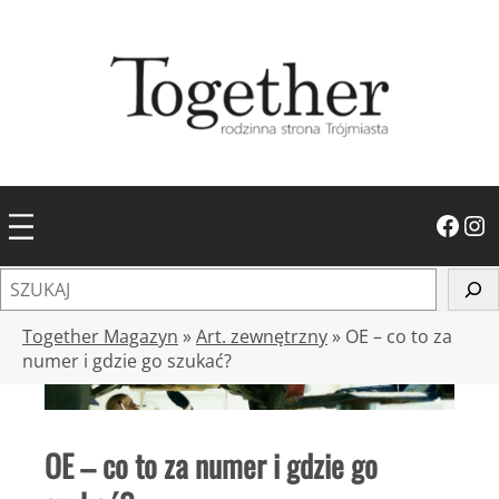
Przejdź
do
treści
Facebook
Instagram
S
z
u
Together Magazyn
»
Art. zewnętrzny
»
OE – co to za
k
numer i gdzie go szukać?
a
j
OE – co to za numer i gdzie go