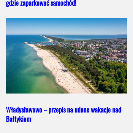
gdzie zaparkować samochód!
Władysławowo – przepis na udane wakacje nad
Bałtykiem