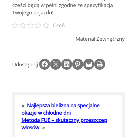
części będą w pełni zgodne ze specyfikacją
Twojego pojazdu!
Oceń
Materiał Zewnętrzny
Share on Facebook
Email this Page
Share on LinkedIn
Share on Pinterest
Email this Page
Print this Page
Udostępnij:
«
Najlepsza bielizna na specjalne
okazje w chłodne dni
Metoda FUE – skuteczny przeszczep
włosów
»