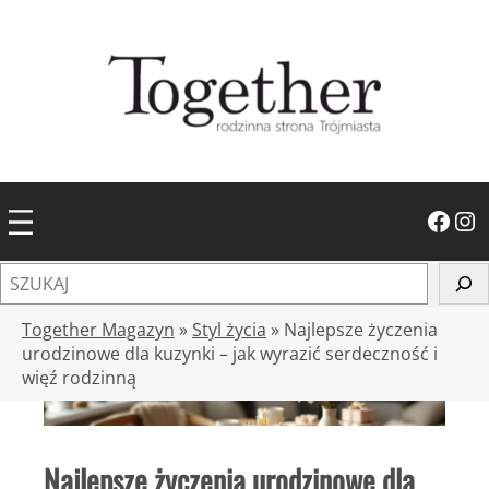
Przejdź
do
treści
Facebook
Instagram
S
z
u
Together Magazyn
»
Styl życia
»
Najlepsze życzenia
k
urodzinowe dla kuzynki – jak wyrazić serdeczność i
więź rodzinną
a
j
Najlepsze życzenia urodzinowe dla