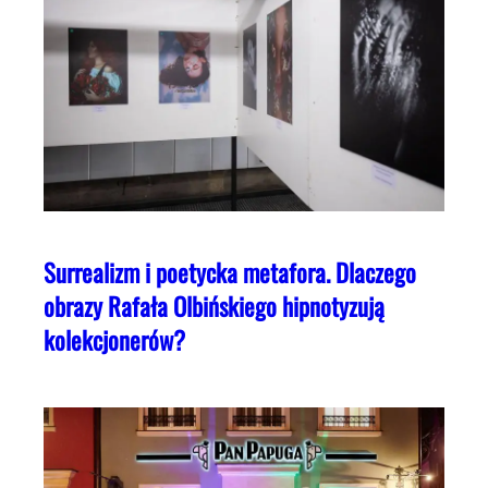
Surrealizm i poetycka metafora. Dlaczego
obrazy Rafała Olbińskiego hipnotyzują
kolekcjonerów?