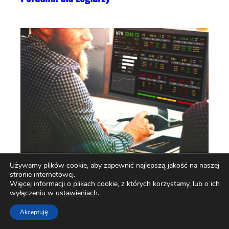
Używamy plików cookie, aby zapewnić najlepszą jakość na naszej
stronie internetowej.
Więcej informacji o plikach cookie, z których korzystamy, lub o ich
wyłączeniu w
ustawieniach
.
Forex, ETF i akcje – czym różnią się te formy
Akceptuję
inwestowania?