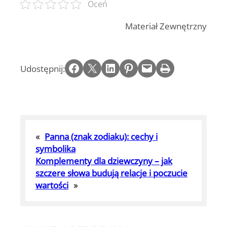
Oceń
Materiał Zewnętrzny
Share on Facebook
Email this Page
Share on LinkedIn
Share on Pinterest
Email this Page
Print this Page
Udostępnij:
«
Panna (znak zodiaku): cechy i
symbolika
Komplementy dla dziewczyny – jak
szczere słowa budują relacje i poczucie
wartości
»