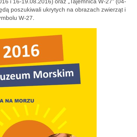
016 i 16-19.08.2016) oraz „Tajemnica W-27” (04-
ędą poszukiwali ukrytych na obrazach zwierząt i
symbolu W-27.