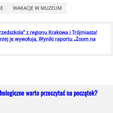
IE
WAKACJE W MUZEUM
zedszkola” z regionu Krakowa i Trójmiasta!
ętniej je wywołują. Wyniki raportu „Zoom na
chologiczne warto przeczytać na początek?