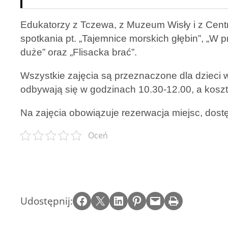
Edukatorzy z Tczewa, z Muzeum Wisły i z Cen
spotkania pt. „Tajemnice morskich głębin”, „W 
duże” oraz „Flisacka brać”.
Wszystkie zajęcia są przeznaczone dla dzieci 
odbywają się w godzinach 10.30-12.00, a koszt 
Na zajęcia obowiązuje rezerwacja miejsc, dost
Oceń
Share on Facebook
Email this Page
Share on LinkedIn
Share on Pinterest
Email this Page
Print this Page
Udostępnij: