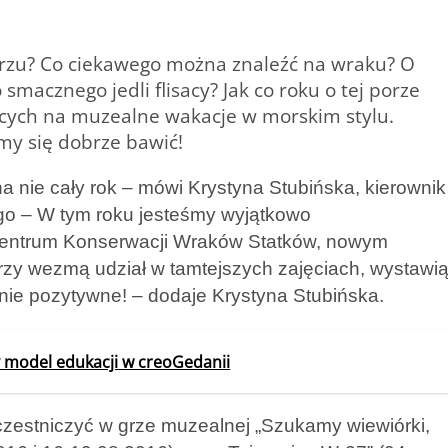
morzu? Co ciekawego można znaleźć na wraku? O
macznego jedli flisacy? Jak co roku o tej porze
cych na muzealne wakacje w morskim stylu.
my się dobrze bawić!
 nie cały rok – mówi Krystyna Stubińska, kierownik
o – W tym roku jesteśmy wyjątkowo
Centrum Konserwacji Wraków Statków, nowym
órzy wezmą udział w tamtejszych zajęciach, wystawi
nie pozytywne! – dodaje Krystyna Stubińska.
wy model edukacji w creoGedanii
zestniczyć w grze muzealnej „Szukamy wiewiórki,