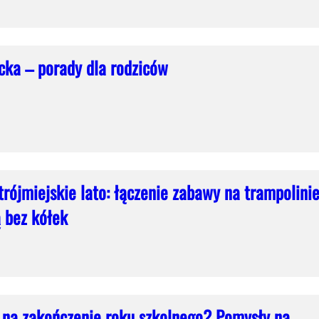
cka – porady dla rodziców
rójmiejskie lato: łączenie zabawy na trampolini
ą bez kółek
 na zakończenie roku szkolnego? Pomysły na