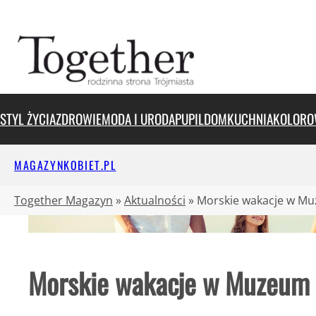
Przejdź
do
treści
STYL ŻYCIA
ZDROWIE
MODA I URODA
PUPIL
DOM
KUCHNIA
KOLORO
MAGAZYNKOBIET.PL
Together Magazyn
»
Aktualności
»
Morskie wakacje w M
Morskie wakacje w Muzeum