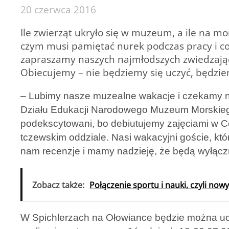
20 czerwca 2016
Ile zwierząt ukryło się w muzeum, a ile na 
czym musi pamiętać nurek podczas pracy i co s
zapraszamy naszych najmłodszych zwiedzają
Obiecujemy – nie będziemy się uczyć, będzie
– Lubimy nasze muzealne wakacje i czekamy na
Działu Edukacji Narodowego Muzeum Morskieg
podekscytowani, bo debiutujemy zajęciami w 
tczewskim oddziale. Nasi wakacyjni goście, kt
nam recenzje i mamy nadzieję, że będą wyłącz
Zobacz także:
Połączenie sportu i nauki, czyli no
W Spichlerzach na Ołowiance będzie można uc