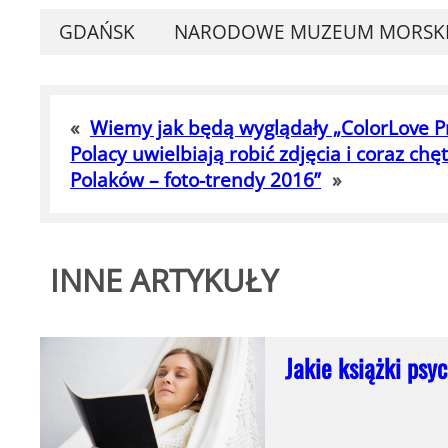
GDAŃSK
NARODOWE MUZEUM MORSK
«
Wiemy jak będą wyglądały „ColorLove Pr
Polacy uwielbiają robić zdjęcia i coraz ch
Polaków – foto-trendy 2016”
»
INNE ARTYKUŁY
Jakie książki psy