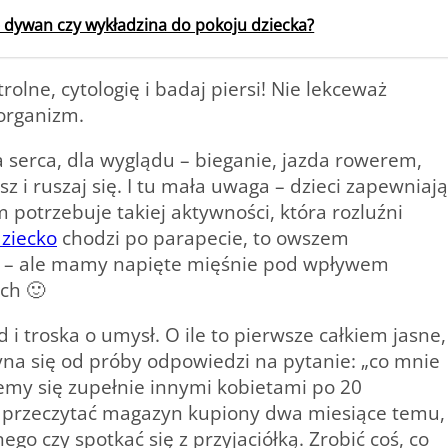
 dywan czy wykładzina do pokoju dziecka?
olne, cytologię i badaj piersi! Nie lekceważ
 organizm.
a serca, dla wyglądu – bieganie, jazda rowerem,
sz i ruszaj się. I tu mała uwaga – dzieci zapewniają
potrzebuje takiej aktywności, która rozluźni
ziecko
chodzi po parapecie, to owszem
u – ale mamy napięte mięśnie pod wpływem
ch 🙂
i troska o umysł. O ile to pierwsze całkiem jasne,
zyna się od próby odpowiedzi na pytanie: „co mnie
jemy się zupełnie innymi kobietami po 20
, przeczytać magazyn kupiony dwa miesiące temu,
go czy spotkać się z przyjaciółką. Zrobić coś, co