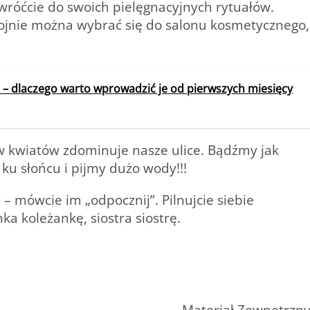
 wróćcie do swoich pielęgnacyjnych rytuałów.
kojnie można wybrać się do salonu kosmetycznego,
 – dlaczego warto wprowadzić je od pierwszych miesięcy
w kwiatów zdominuje nasze ulice. Bądźmy jak
ku słońcu i pijmy dużo wody!!!
 mówcie im „odpocznij”. Pilnujcie siebie
a koleżankę, siostra siostrę.
Materiał Zewnętrzn