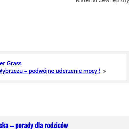
er Grass
ybrzeżu – podwójne uderzenie mocy !
»
cka – porady dla rodziców