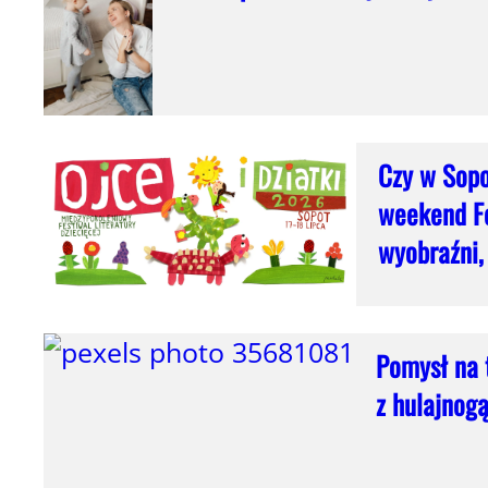
Czy w Sopo
weekend Fe
wyobraźni, 
Pomysł na t
z hulajnog