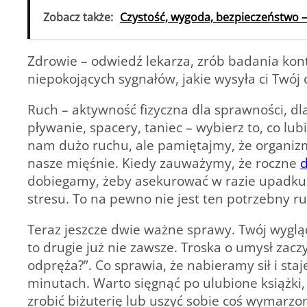
Zobacz także:
Czystość, wygoda, bezpieczeństwo –
Zdrowie – odwiedź lekarza, zrób badania kontr
niepokojących sygnałów, jakie wysyła ci Twój
Ruch – aktywność fizyczna dla sprawności, dl
pływanie, spacery, taniec – wybierz to, co lubi
nam dużo ruchu, ale pamiętajmy, że organizm 
nasze mięśnie. Kiedy zauważymy, że roczne
d
dobiegamy, żeby asekurować w razie upadk
stresu. To na pewno nie jest ten potrzebny ru
Teraz jeszcze dwie ważne sprawy. Twój wygląd 
to drugie już nie zawsze. Troska o umysł zac
odpręża?”. Co sprawia, że nabieramy sił i sta
minutach. Warto sięgnąć po ulubione książki
zrobić biżuterię lub uszyć sobie coś wymarzone