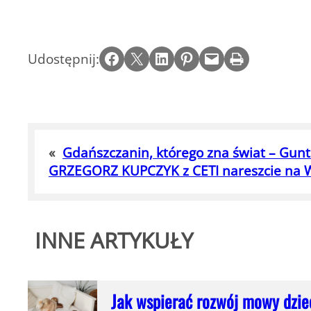
Share on Facebook
Email this Page
Share on LinkedIn
Share on Pinterest
Email this Page
Print this Page
Udostępnij:
«
Gdańszczanin, którego zna świat – Gunt
GRZEGORZ KUPCZYK z CETI nareszcie na W
INNE ARTYKUŁY
Jak wspierać rozwój mowy dzie