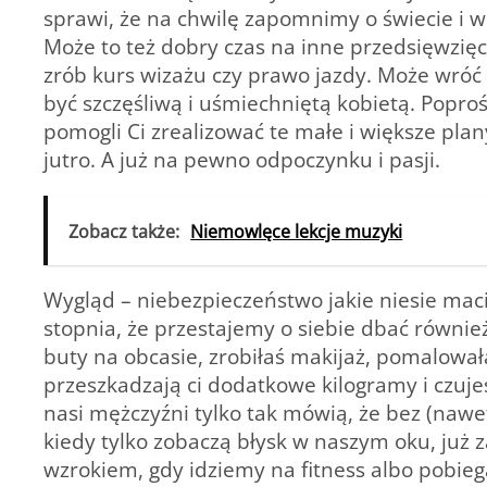
sprawi, że na chwilę zapomnimy o świecie i w
Może to też dobry czas na inne przedsięwzię
zrób kurs wizażu czy prawo jazdy. Może wróć d
być szczęśliwą i uśmiechniętą kobietą. Poproś
pomogli Ci zrealizować te małe i większe plan
jutro. A już na pewno odpoczynku i pasji.
Zobacz także:
Niemowlęce lekcje muzyki
Wygląd – niebezpieczeństwo jakie niesie mac
stopnia, że przestajemy o siebie dbać równie
buty na obcasie, zrobiłaś makijaż, pomalował
przeszkadzają ci dodatkowe kilogramy i czujes
nasi mężczyźni tylko tak mówią, że bez (nawe
kiedy tylko zobaczą błysk w naszym oku, ju
wzrokiem, gdy idziemy na fitness albo pobiega