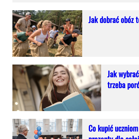
Jak dobrać obóz t
Jak wybrać
trzeba por
Co kupić uczniom
prezenty dla całej