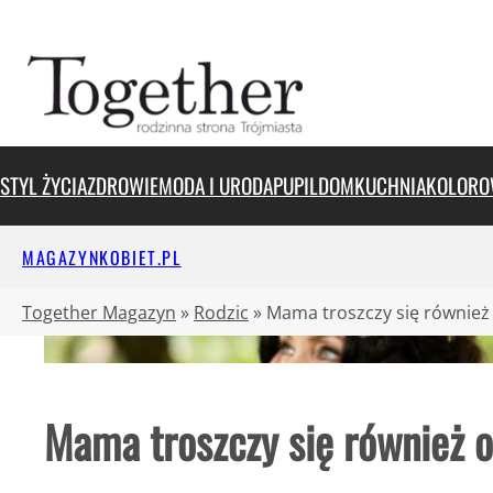
Przejdź
do
treści
STYL ŻYCIA
ZDROWIE
MODA I URODA
PUPIL
DOM
KUCHNIA
KOLORO
MAGAZYNKOBIET.PL
Together Magazyn
»
Rodzic
»
Mama troszczy się również 
Mama troszczy się również o 