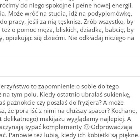
rócimy do niego spokojne i pełne nowej energii.
cia. Może wróć na studia, idź na podyplomówkę,
o pracy, jeśli za nią tęsknisz. Zrób wszystko, by
 też o pomoc męża, bliskich, dziadka, babcię, by
y, opiekując się dziećmi. Nie odkładaj niczego na
ierzyństwo to zapomnienie o sobie do tego
ż na tym polu. Kiedy ostatnio ubrałaś sukienkę,
aś paznokcie czy poszłaś do fryzjera? A może
z, że pora iść z nimi na dłuższy spacer? Kochane,
t delikatnego) makijażu wyglądamy najlepiej. A
ż zaczynają sypać komplementy 🙂 Odprowadzają
ć. Panowie też lubią, kiedy ich kobietki są piękne.