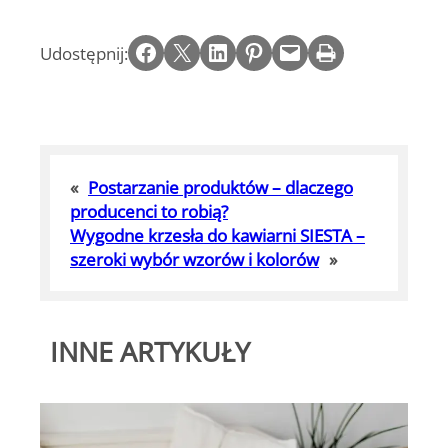
Share on Facebook
Email this Page
Share on LinkedIn
Share on Pinterest
Email this Page
Print this Page
Udostępnij:
«
Postarzanie produktów – dlaczego
producenci to robią?
Wygodne krzesła do kawiarni SIESTA –
szeroki wybór wzorów i kolorów
»
INNE ARTYKUŁY