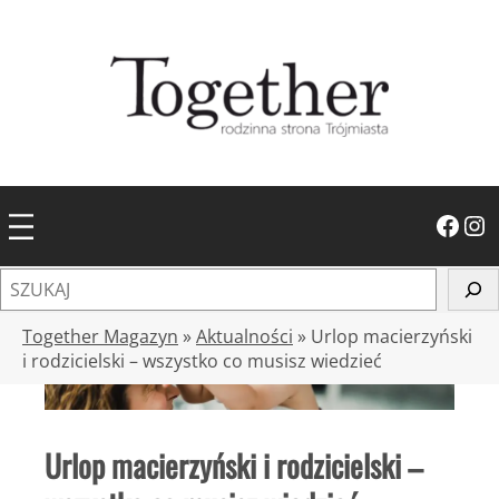
Przejdź
do
treści
Facebook
Instagram
S
z
u
Together Magazyn
»
Aktualności
»
Urlop macierzyński
k
i rodzicielski – wszystko co musisz wiedzieć
a
j
Urlop macierzyński i rodzicielski –