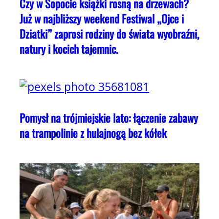
Czy w Sopocie książki rosną na drzewach?
Już w najbliższy weekend Festiwal „Ojce i
Dziatki” zaprosi rodziny do świata wyobraźni,
natury i kocich tajemnic.
Pomysł na trójmiejskie lato: łączenie zabawy
na trampolinie z hulajnogą bez kółek