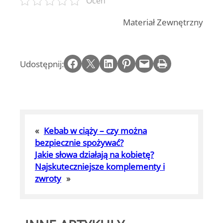
Oceń
Materiał Zewnętrzny
Share on Facebook
Email this Page
Share on LinkedIn
Share on Pinterest
Email this Page
Print this Page
Udostępnij:
«
Kebab w ciąży – czy można
bezpiecznie spożywać?
Jakie słowa działają na kobietę?
Najskuteczniejsze komplementy i
zwroty
»