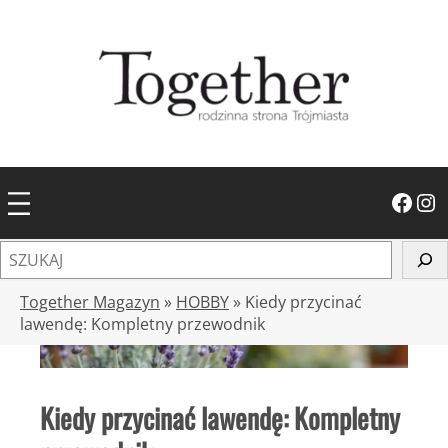
Przejdź
do
treści
Facebook
Instagram
S
z
u
Together Magazyn
»
HOBBY
»
Kiedy przycinać
k
lawendę: Kompletny przewodnik
a
j
Kiedy przycinać lawendę: Kompletny