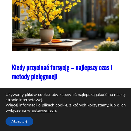
Kiedy przycinać forsycję – najlepszy czas i
metody pielęgnacji
Używamy plików cookie, aby zapewnić najlepszą jakość na naszej
stronie internetowej.
Więcej informacji o plikach cookie, z których korzystamy, lub o ich
AKTUALNOŚCI
wyłączeniu w
ustawieniach
.
Akceptuję