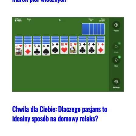
Chwila dla Ciebie: Dlaczego pasjans to
idealny sposób na domowy relaks?