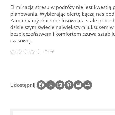
Eliminacja stresu w podróży nie jest kwestią
planowania. Wybierając ofertę
Łączą nas pod
Zamieniamy zmienne losowe na stałe procedu
dzisiejszym świecie największym luksusem w
bezpieczeństwem i komfortem czuwa sztab lud
czasowej.
Oceń
Share on Facebook
Email this Page
Share on LinkedIn
Share on Pinterest
Email this Page
Print this Page
Udostępnij: