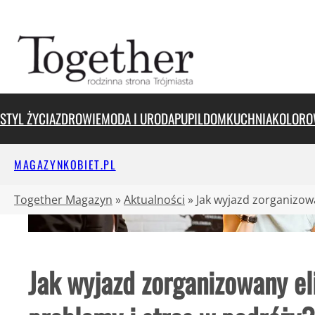
Przejdź
do
treści
STYL ŻYCIA
ZDROWIE
MODA I URODA
PUPIL
DOM
KUCHNIA
KOLORO
MAGAZYNKOBIET.PL
Together Magazyn
»
Aktualności
»
Jak wyjazd zorganizow
Jak wyjazd zorganizowany el