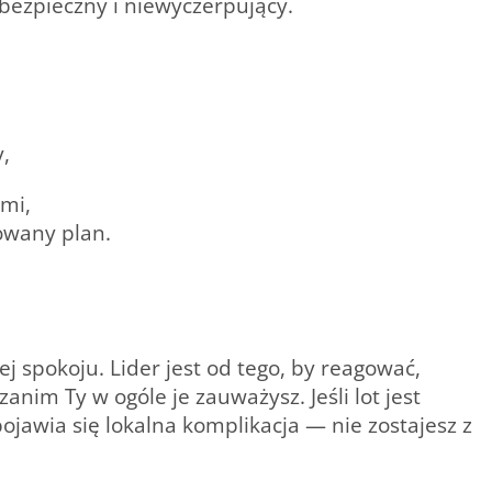
 bezpieczny i niewyczerpujący
.
y,
ami,
owany plan.
j spokoju. Lider jest od tego, by reagować,
anim Ty w ogóle je zauważysz. Jeśli lot jest
pojawia się lokalna komplikacja —
nie zostajesz z