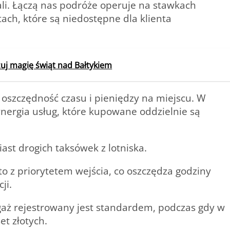
li.
Łączą nas podróże
operuje na stawkach
ach, które są niedostępne dla klienta
j magię świąt nad Bałtykiem
 oszczędność czasu i pieniędzy na miejscu. W
ynergia usług, które kupowane oddzielnie są
st drogich taksówek z lotniska.
o z priorytetem wejścia, co oszczędza godziny
ji.
gaż rejestrowany jest standardem, podczas gdy w
et złotych.