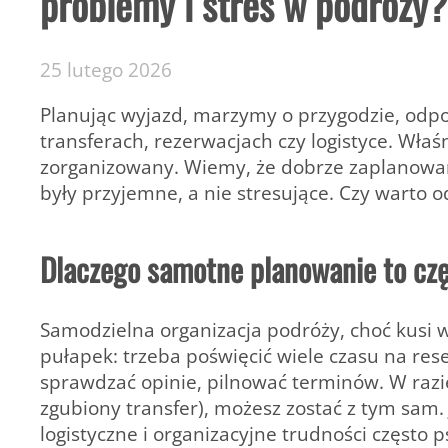
problemy i stres w podróży?
25 lutego 2026
Planując wyjazd, marzymy o przygodzie, odpoc
transferach, rezerwacjach czy logistyce. Wła
zorganizowany. Wiemy, że dobrze zaplanowan
były przyjemne, a nie stresujące. Czy warto 
Dlaczego samotne planowanie to cz
Samodzielna organizacja podróży, choć kusi wo
pułapek: trzeba poświęcić wiele czasu na res
sprawdzać opinie, pilnować terminów. W razi
zgubiony transfer), możesz zostać z tym sam. J
logistyczne i organizacyjne trudności często p