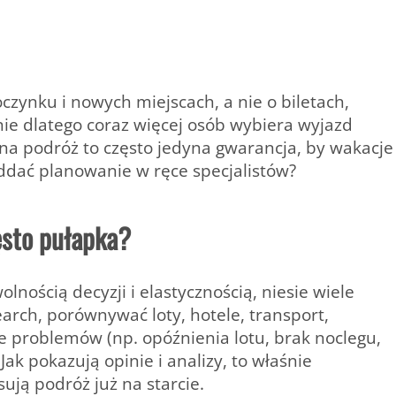
zynku i nowych miejscach, a nie o biletach,
śnie dlatego coraz więcej osób wybiera wyjazd
a podróż to często jedyna gwarancja, by wakacje
oddać planowanie w ręce specjalistów?
ęsto pułapka?
lnością decyzji i elastycznością, niesie wiele
earch, porównywać loty, hotele, transport,
e problemów (np. opóźnienia lotu, brak noclegu,
ak pokazują opinie i analizy, to właśnie
sują podróż już na starcie.