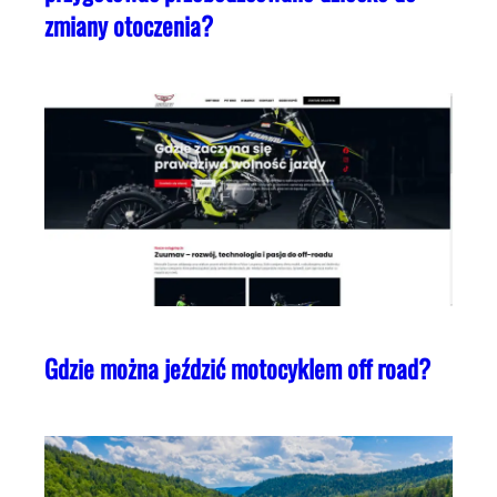
zmiany otoczenia?
Gdzie można jeździć motocyklem off road?