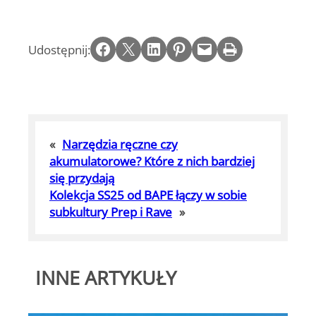
Share on Facebook
Email this Page
Share on LinkedIn
Share on Pinterest
Email this Page
Print this Page
Udostępnij:
«
Narzędzia ręczne czy
akumulatorowe? Które z nich bardziej
się przydają
Kolekcja SS25 od BAPE łączy w sobie
subkultury Prep i Rave
»
INNE ARTYKUŁY