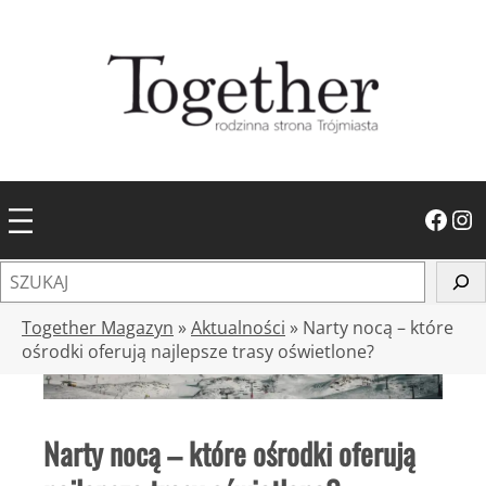
Przejdź
do
treści
Facebook
Instagram
S
z
u
Together Magazyn
»
Aktualności
»
Narty nocą – które
k
ośrodki oferują najlepsze trasy oświetlone?
a
j
Narty nocą – które ośrodki oferują