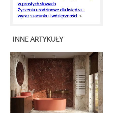
w prostych słowach
Życzenia urodzinowe dla księdza –
wyraz szacunku i wdzięczności
»
INNE ARTYKUŁY