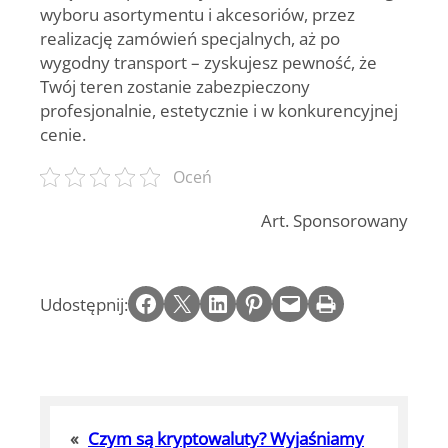
wyboru asortymentu i akcesoriów, przez
realizację zamówień specjalnych, aż po
wygodny transport – zyskujesz pewność, że
Twój teren zostanie zabezpieczony
profesjonalnie, estetycznie i w konkurencyjnej
cenie.
Oceń
Art. Sponsorowany
Share on Facebook
Email this Page
Share on LinkedIn
Share on Pinterest
Email this Page
Print this Page
Udostępnij:
«
Czym są kryptowaluty? Wyjaśniamy