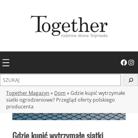
Przejdź
do
treści
Facebook
Instagram
S
z
u
Together Magazyn
»
Dom
»
Gdzie kupić wytrzymałe
k
siatki ogrodzeniowe? Przegląd oferty polskiego
producenta
a
j
Gdzie kupić wytrzymałe siatki