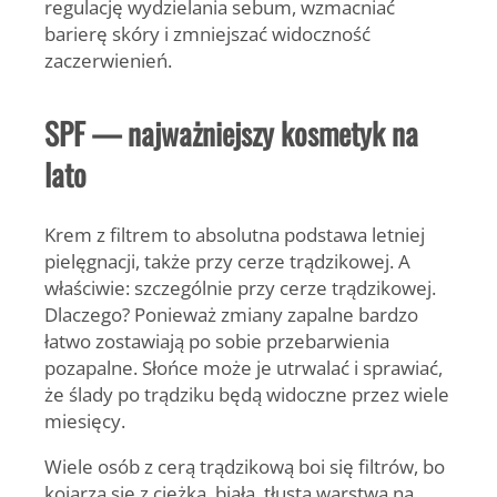
regulację wydzielania sebum, wzmacniać
barierę skóry i zmniejszać widoczność
zaczerwienień.
SPF — najważniejszy kosmetyk na
lato
Krem z filtrem to absolutna podstawa letniej
pielęgnacji, także przy cerze trądzikowej. A
właściwie: szczególnie przy cerze trądzikowej.
Dlaczego? Ponieważ zmiany zapalne bardzo
łatwo zostawiają po sobie przebarwienia
pozapalne. Słońce może je utrwalać i sprawiać,
że ślady po trądziku będą widoczne przez wiele
miesięcy.
Wiele osób z cerą trądzikową boi się filtrów, bo
kojarzą się z ciężką, białą, tłustą warstwą na