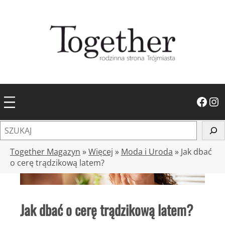
Przejdź
do
treści
Facebook
Instagram
S
z
u
Together Magazyn
»
Więcej
»
Moda i Uroda
»
Jak dbać
k
o cerę trądzikową latem?
a
j
Jak dbać o cerę trądzikową latem?