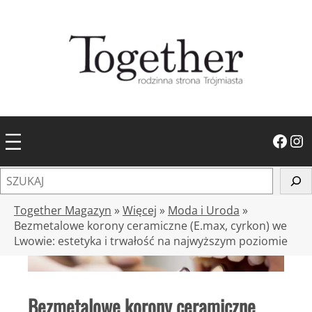
Przejdź
do
treści
Facebook
Instagram
S
z
u
Together Magazyn
»
Więcej
»
Moda i Uroda
»
k
Bezmetalowe korony ceramiczne (E.max, cyrkon) we
Lwowie: estetyka i trwałość na najwyższym poziomie
a
j
Bezmetalowe korony ceramiczne