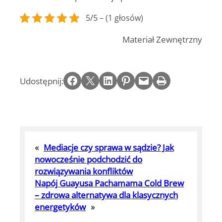
5/5 – (1 głosów)
Materiał Zewnętrzny
Share on Facebook
Email this Page
Share on LinkedIn
Share on Pinterest
Email this Page
Print this Page
Udostępnij:
«
Mediacje czy sprawa w sądzie? Jak
nowocześnie podchodzić do
rozwiązywania konfliktów
Napój Guayusa Pachamama Cold Brew
– zdrowa alternatywa dla klasycznych
energetyków
»