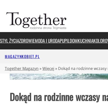
Przejdź
do
treści
STYL ŻYCIA
ZDROWIE
MODA I URODA
PUPIL
DOM
KUCHNIA
KOLORO
MAGAZYNKOBIET.PL
Together Magazyn
»
Więcej
»
Dokąd na rodzinne wczas
Dokąd na rodzinne wczasy 