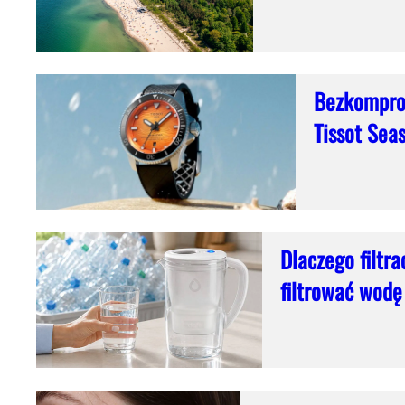
Bezkomprom
Tissot Sea
Dlaczego filtr
filtrować wodę