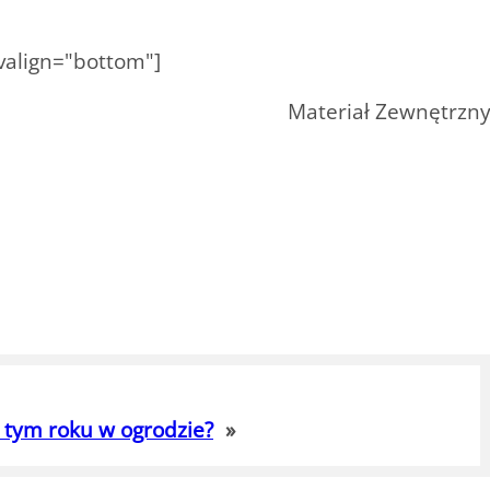
 valign="bottom"]
Materiał Zewnętrzn
w tym roku w ogrodzie?
»