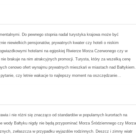
mentalnymi. Do pewnego stopnia nadal turystyka krajowa może być
ie niewielkich pensjonatów, prywatnych kwater czy hoteli o niskim
rogwiazdkowymi hotelami na egipskiej Riwierze Morza Czerwonego czy w
i nie brakuje na nim atrakcyjnych promocji. Turysta, który za wszelką cenę
tnych cenowo ofert wynajmu prywatnych mieszkań w miastach nad Bałtykiem.
 pytanie, czy letnie wakacje to najlepszy moment na oszczędzanie…
awia i nie różni się znacząco od standardów w popularnych kurortach na
dne wody Bałtyku nigdy nie będą przypominać Morza Śródziemnego czy Morza
znych, zwłaszcza w przypadku wyjazdów rodzinnych. Deszcz i zimny wiatr