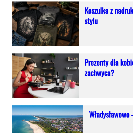
Koszulka z nadruk
stylu
Prezenty dla kob
zachwyca?
Władysławowo –