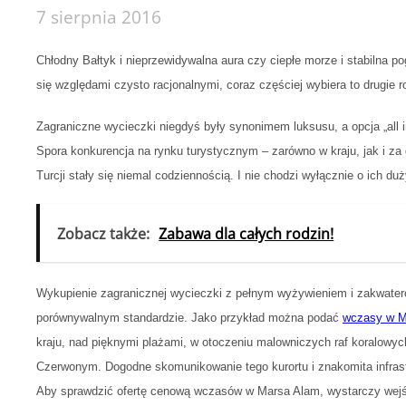
7 sierpnia 2016
Chłodny Bałtyk i nieprzewidywalna aura czy ciepłe morze i stabilna p
się względami czysto racjonalnymi, coraz częściej wybiera to drugie r
Zagraniczne wycieczki niegdyś były synonimem luksusu, a opcja „all in
Spora konkurencja na rynku turystycznym – zarówno w kraju, jak i za 
Turcji stały się niemal codziennością. I nie chodzi wyłącznie o ich d
Zobacz także:
Zabawa dla całych rodzin!
Wykupienie zagranicznej wycieczki z pełnym wyżywieniem i zakwater
porównywalnym standardzie. Jako przykład można podać
wczasy w M
kraju, nad pięknymi plażami, w otoczeniu malowniczych raf koralowy
Czerwonym. Dogodne skomunikowanie tego kurortu i znakomita infrast
Aby sprawdzić ofertę cenową wczasów w Marsa Alam, wystarczy wejść 