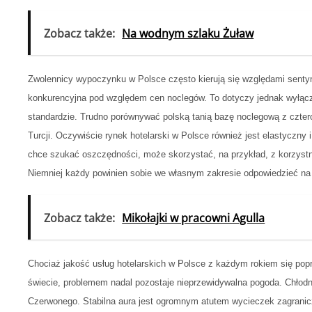
Zobacz także:
Na wodnym szlaku Żuław
Zwolennicy wypoczynku w Polsce często kierują się względami senty
konkurencyjna pod względem cen noclegów. To dotyczy jednak wyłączn
standardzie. Trudno porównywać polską tanią bazę noclegową z czte
Turcji. Oczywiście rynek hotelarski w Polsce również jest elastyczny 
chce szukać oszczędności, może skorzystać, na przykład, z korzys
Niemniej każdy powinien sobie we własnym zakresie odpowiedzieć na
Zobacz także:
Mikołajki w pracowni Agulla
Chociaż jakość usług hotelarskich w Polsce z każdym rokiem się popr
świecie, problemem nadal pozostaje nieprzewidywalna pogoda. Chło
Czerwonego. Stabilna aura jest ogromnym atutem wycieczek zagranic