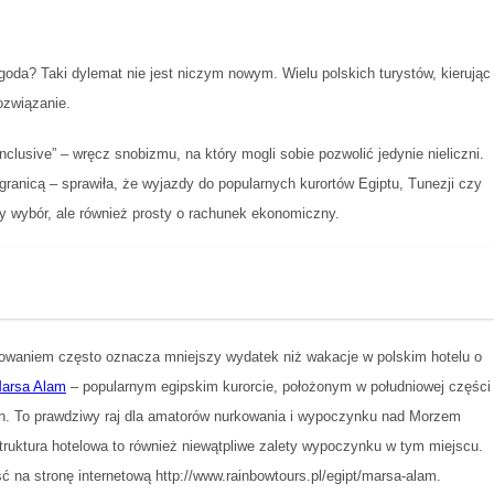
ogoda? Taki dylemat nie jest niczym nowym. Wielu polskich turystów, kierując
ozwiązanie.
clusive” – wręcz snobizmu, na który mogli sobie pozwolić jedynie nieliczni.
granicą – sprawiła, że wyjazdy do popularnych kurortów Egiptu, Tunezji czy
uży wybór, ale również prosty o rachunek ekonomiczny.
owaniem często oznacza mniejszy wydatek niż wakacje w polskim hotelu o
arsa Alam
– popularnym egipskim kurorcie, położonym w południowej części
ch. To prawdziwy raj dla amatorów nurkowania i wypoczynku nad Morzem
ruktura hotelowa to również niewątpliwe zalety wypoczynku w tym miejscu.
na stronę internetową http://www.rainbowtours.pl/egipt/marsa-alam.