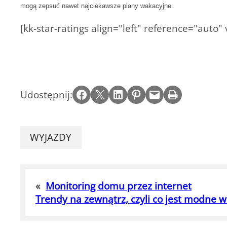
mogą zepsuć nawet najciekawsze plany wakacyjne.
[kk-star-ratings align="left" reference="auto"
Share on Facebook
Email this Page
Share on LinkedIn
Share on Pinterest
Email this Page
Print this Page
Udostępnij:
WYJAZDY
«
Monitoring domu przez internet
Trendy na zewnątrz, czyli co jest modne 