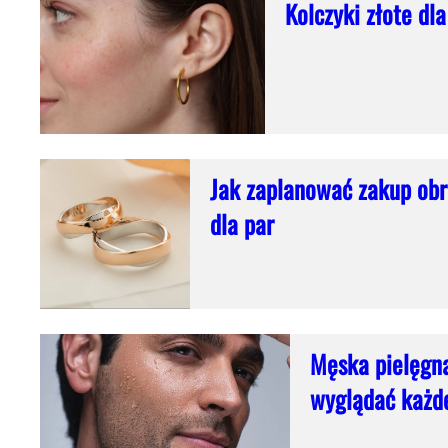
Kolczyki złote dl
Jak zaplanować zakup obr
dla par
Męska pielęgna
wyglądać każd