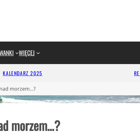
WANKI
WIĘCEJ
KALENDARZ 2025
R
y nad morzem…?
nad morzem…?