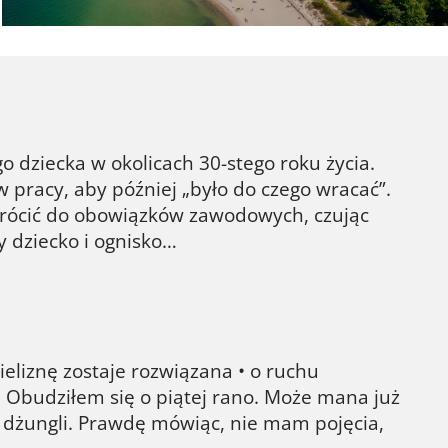
o dziecka w okolicach 30-stego roku życia.
w pracy, aby później „było do czego wracać”.
j wrócić do obowiązków zawodowych, czując
y dziecko i ognisko…
ieliznę zostaje rozwiązana • o ruchu
e Obudziłem się o piątej rano. Może mana już
 dżungli. Prawdę mówiąc, nie mam pojęcia,