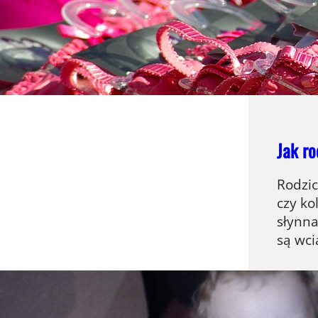
dopaso
powięk
przyw
Jak ro
Rodzic
czy ko
słynna
są wci
Żylińs