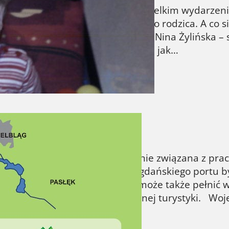
o to cud. Sam akt narodzin jest wielkim wydarzen
jakie dokonują się w życiu każdego rodzica. A co si
ane słowami „Coś jest nie tak…” Nina Żylińska – s
 i pełna życiowej energii. Jest taka jak…
dnym szlaku Żuław
ja Pomorza Gdańskiego jest silnie związana z pra
h czasach podstawą rozwoju gdańskiego portu by
niej. Obecnie Pętla Żuławska może także pełnić w
m z motorów napędowych lokalnej turystyki. Wo