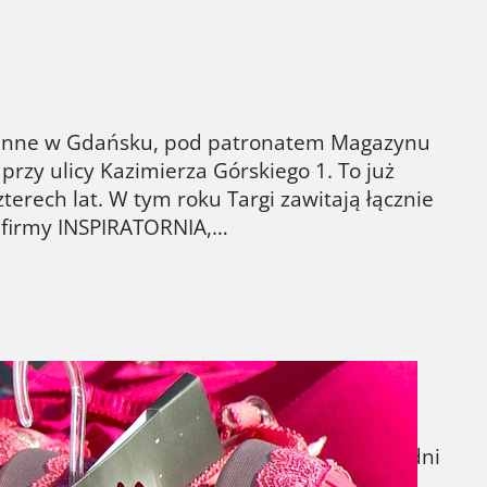
dzinne w Gdańsku, pod patronatem Magazynu
przy ulicy Kazimierza Górskiego 1. To już
terech lat. W tym roku Targi zawitają łącznie
 z firmy INSPIRATORNIA,…
obrany biustonosz. Okazuje się, że odpowiedni
iustu można osiągnąć dzięki właściwemu