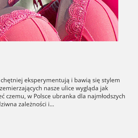
e operacje plastyczne, które mają na celu
zebne. Niestety wciąż zbyt mało kobiet
chętniej eksperymentują i bawią się stylem
rzemierzających nasze ulice wygląda jak
zieć czemu, w Polsce ubranka dla najmłodszych
dziwna zależności i…