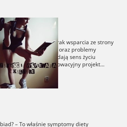
polską rzeczywistość. Brak wsparcia ze strony
eż na scenie kulturalnej oraz problemy
, a przecież to one nadają sens życiu
, powołali do życia innowacyjny projekt…
obiad? – To właśnie symptomy diety