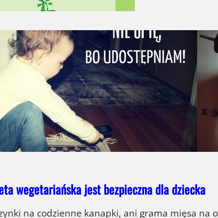
Wywiadówka
 marzenia młodych ludzi brutalnie rozbijają się o 
a, trudności z zaistnieniem na rynku pracy, czy t
owe. Trudności te prowadzą do rezygnacji z marzeń
eży. Studenci z Gdańska mimo takich przeciwności
eta wegetariańska jest bezpieczna dla dziecka
zynki na codzienne kanapki, ani grama mięsa na 