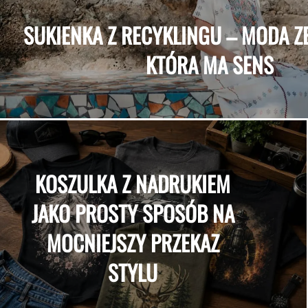
SUKIENKA Z RECYKLINGU – MODA Z
KTÓRA MA SENS
KOSZULKA Z NADRUKIEM
JAKO PROSTY SPOSÓB NA
MOCNIEJSZY PRZEKAZ
STYLU