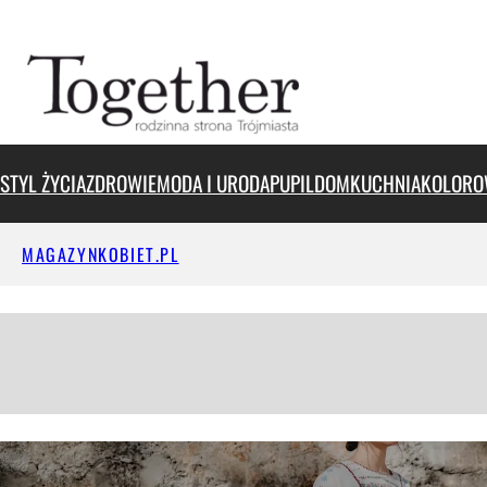
STYL ŻYCIA
ZDROWIE
MODA I URODA
PUPIL
DOM
KUCHNIA
KOLORO
MAGAZYNKOBIET.PL