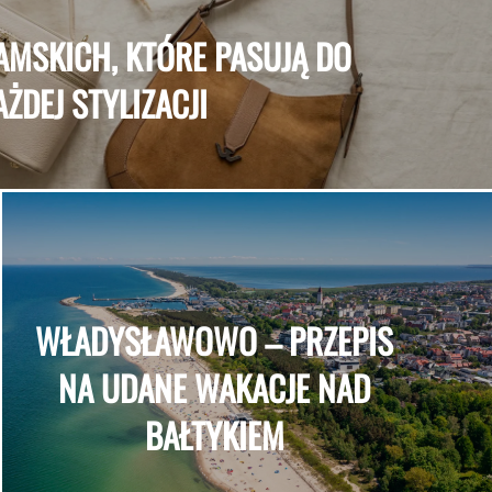
AMSKICH, KTÓRE PASUJĄ DO
AŻDEJ STYLIZACJI
WŁADYSŁAWOWO – PRZEPIS
NA UDANE WAKACJE NAD
BAŁTYKIEM