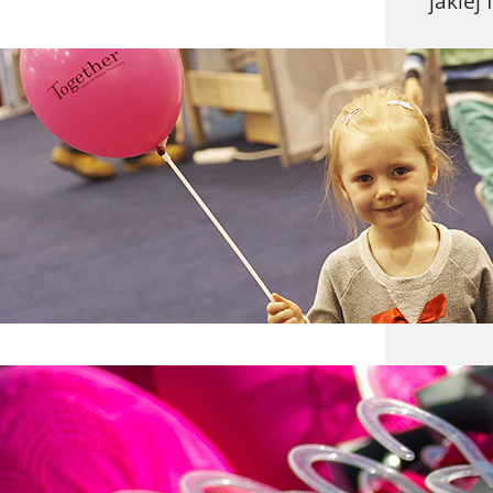
jakiej
Targi
W dni
Togeth
kolejn
do pię
Brafi
Trudno
zakup 