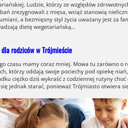
riańskiej. Ludzie, którzy ze względów zdrowotnyc
ań zrezygnowali z mięsa, wciąż stanowią nielicz
umiani, a bezmięsny styl życia uważany jest za fan
adzają dietę wegetariańską…
 dla rodziców w Trójmieście
go czasu mamy coraz mniej. Mowa tu zarówno o ro
tych, którzy oddają swoje pociechy pod opiekę nia
dku ciężko dziś wykraść z codziennej rutyny choć 
się jednak starać, ponieważ Trójmiasto otwiera si
zygotować się na wyjazd rodzinny?
e już niedługo, a dzieci pewnie wyczekują rodzin