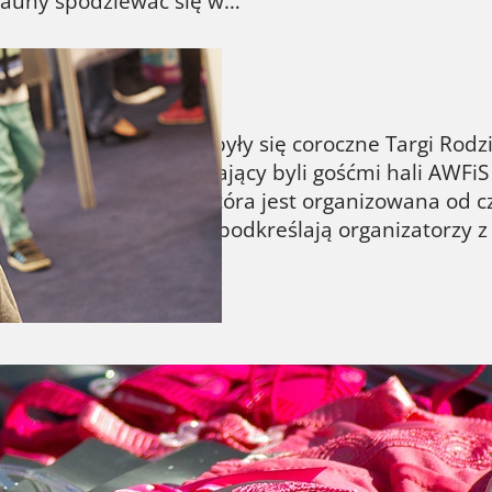
 fauny spodziewać się w…
 Rodzinne w Gdańsku
ach 26–27 kwietnia odbyły się coroczne Targi Ro
er. Wystawcy i zwiedzający byli gośćmi hali AWFiS 
a edycja tej imprezy, która jest organizowana od cz
ciu polskich miast. Jak podkreślają organizatorzy
tterka – w czym może pomóc
 w to uwierzyć, ale bardzo wiele Polek nosi źle d
biustonosza nie jest łatwy. Oczekiwany wygląd b