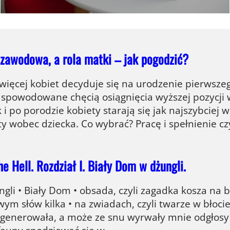
zawodowa, a rola matki – jak pogodzić?
więcej kobiet decyduje się na urodzenie pierwszeg
o spowodowane chęcią osiągnięcia wyższej pozycji 
 i po porodzie kobiety starają się jak najszybcie
y wobec dziecka. Co wybrać? Pracę i spełnienie cz
e Hell. Rozdział I. Biały Dom w dżungli.
gli • Biały Dom • obsada, czyli zagadka kosza na b
ym słów kilka • na zwiadach, czyli twarze w błoci
egenerowała, a może ze snu wyrwały mnie odgłosy