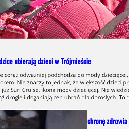
waniu stanika. Może się nawet zdarzyć, że wszelki
szenie lub korekcję biustu, będą zupełnie niepotr
iązuje…
dzice ubierają dzieci w Trójmieście
e coraz odważniej podchodzą do mody dziecięcej, 
lorem. Nie znaczy to jednak, że większość dzieci p
 już Suri Cruise, ikona mody dziecięcej. Nie wied
ąż drogie i doganiają cen ubrań dla dorosłych. To 
ka Nina – darowizna na pomoc i ochronę zdrowia