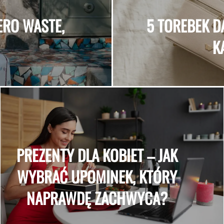
ERO WASTE,
5 TOREBEK D
K
PREZENTY DLA KOBIET – JAK
WYBRAĆ UPOMINEK, KTÓRY
NAPRAWDĘ ZACHWYCA?