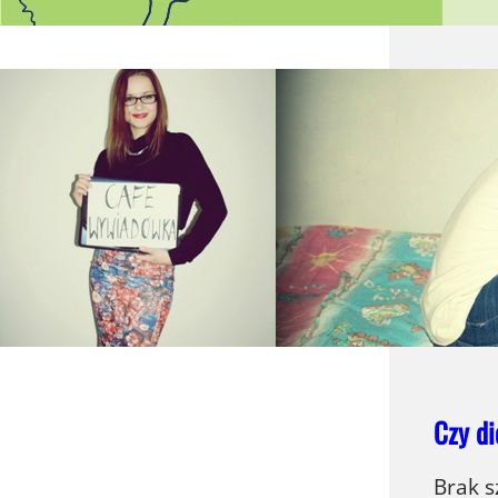
Cafe 
Często
państw
finans
młodzi
Czy di
Brak s