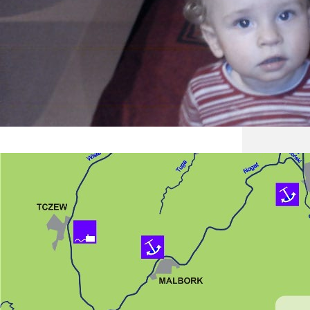
Dzieck
zmian 
przerw
wesoła
Na wo
Tradyc
dawnyc
Zachod
jedny
to…