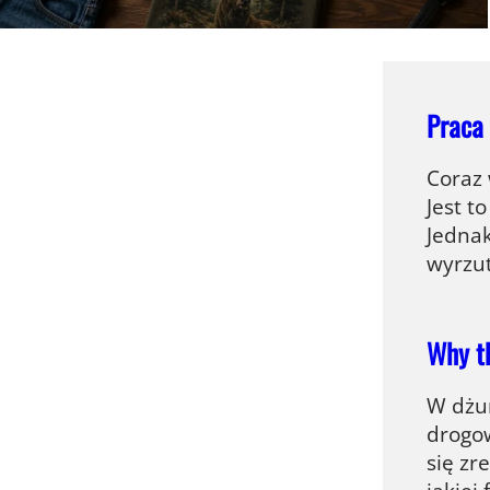
Praca 
Coraz 
Jest t
Jednak
wyrzut
Why th
W dżun
drogow
się zr