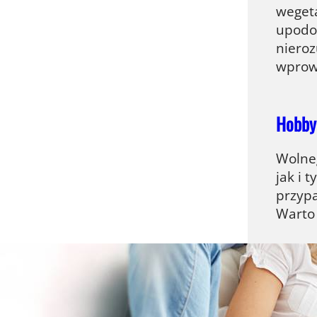
wegeta
upodob
nieroz
wprow
Hobby
Wolne
jak i 
przypa
Warto 
Jak pr
Wakacj