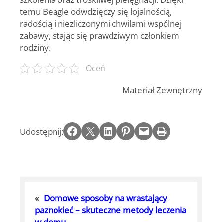
temu Beagle odwdzięczy się lojalnością,
radością i niezliczonymi chwilami wspólnej
zabawy, stając się prawdziwym członkiem
rodziny.
Oceń
Materiał Zewnętrzny
Share on Facebook
Email this Page
Share on LinkedIn
Share on Pinterest
Email this Page
Print this Page
Udostępnij:
«
Domowe sposoby na wrastający
paznokieć – skuteczne metody leczenia
w domu