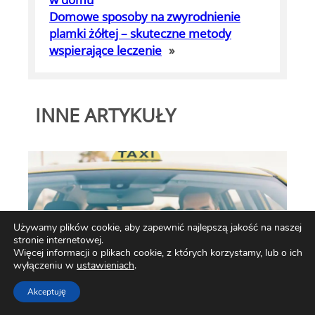
Domowe sposoby na zwyrodnienie
plamki żółtej – skuteczne metody
wspierające leczenie
»
INNE ARTYKUŁY
Używamy plików cookie, aby zapewnić najlepszą jakość na naszej
stronie internetowej.
Więcej informacji o plikach cookie, z których korzystamy, lub o ich
wyłączeniu w
ustawieniach
.
Akceptuję