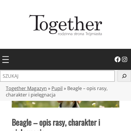
Przejdź
do
treści
Facebook
Instagram
S
z
u
Together Magazyn
»
Pupil
»
Beagle – opis rasy,
k
charakter i pielęgnacja
a
j
Beagle – opis rasy, charakter i