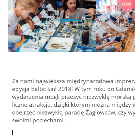
Za nami największa międzynarodowa impreza ż
edycja Baltic Sail 2018! W tym roku do Gdańs
wydarzenia mogli przeżyć niezwykłą morską p
liczne atrakcje, dzięki którym można między 
obejrzeć niezwykłą paradę Żaglowców, czy wyb
swoimi pociechami.