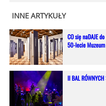
INNE ARTYKUŁY
CO się naDAJE do
50-lecie Muzeum
II BAL RÓWNYCH