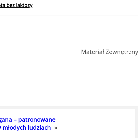
eta bez laktozy
Materiał Zewnętrzn
agana – patronowane
w młodych ludziach
»