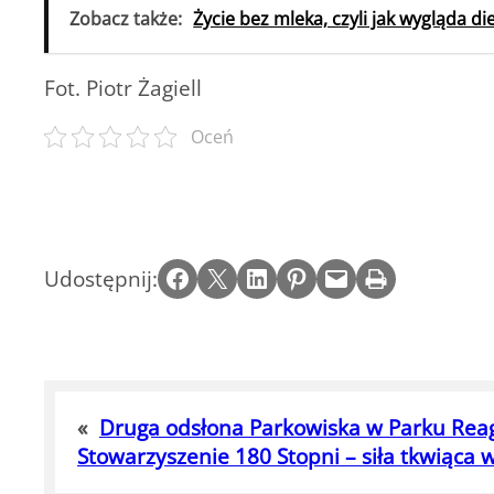
Zobacz także:
Życie bez mleka, czyli jak wygląda di
Fot. Piotr Żagiell
Oceń
Share on Facebook
Email this Page
Share on LinkedIn
Share on Pinterest
Email this Page
Print this Page
Udostępnij:
«
Druga odsłona Parkowiska w Parku Re
Stowarzyszenie 180 Stopni – siła tkwiąca 