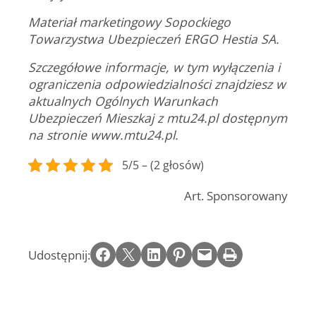
Materiał marketingowy Sopockiego
Towarzystwa Ubezpieczeń ERGO Hestia SA.
Szczegółowe informacje, w tym wyłączenia i
ograniczenia odpowiedzialności znajdziesz w
aktualnych Ogólnych Warunkach
Ubezpieczeń Mieszkaj z mtu24.pl dostępnym
na stronie
www.mtu24.pl
.
5/5 – (2 głosów)
Art. Sponsorowany
Share on Facebook
Email this Page
Share on LinkedIn
Share on Pinterest
Email this Page
Print this Page
Udostępnij: