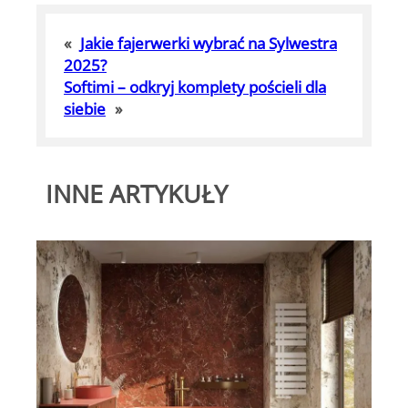
«
Jakie fajerwerki wybrać na Sylwestra
2025?
Softimi – odkryj komplety pościeli dla
siebie
»
INNE ARTYKUŁY