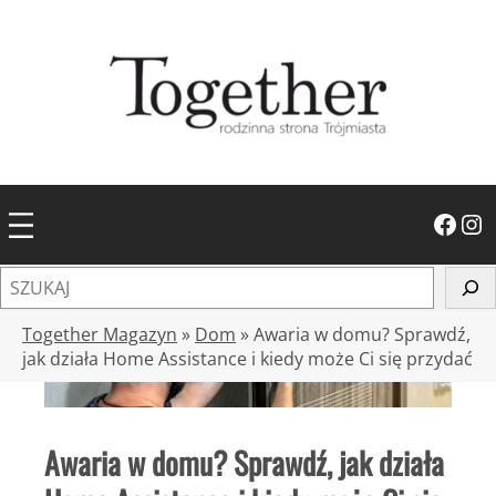
Przejdź
do
treści
Facebook
Instagram
S
z
u
Together Magazyn
»
Dom
»
Awaria w domu? Sprawdź,
k
jak działa Home Assistance i kiedy może Ci się przydać
a
j
Awaria w domu? Sprawdź, jak działa