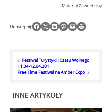
Materiał Zewnętrzny
Share on Facebook
Email this Page
Share on LinkedIn
Share on Pinterest
Email this Page
Print this Page
Udostępnij:
«
Festiwal Turystyki i Czasu Wolnego
11.04-12.04.201
Free Time Festiwal na Amber Expo
»
INNE ARTYKUŁY