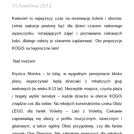
15 kwietnia 2015
Kwiecień to najwyższy czas na rezerwację kolonii i obozów.
Letnie wakacje powinny być dla dzieci czasem radosnego
wypoczynku, rozwijających zajęć i poznawania ciekawych
ludzi, dlatego należy je starannie zaplanować. Oto propozycje
KOGIS na tegoroczne lato!
Nad morzem
Krynica Morska – to tutaj, w wygodnym pensjonacie blisko
plaży, wypoczywać będą dzieciaki z młodszych grup
wiekowych (w wieku 8-13 lat). Niezwykłe miejsce, czysta plaża
i bogaty wybór tematyk – każde dziecko w ofercie KOGIS
znajdzie coś dla siebie. Na młodych konstruktorów czeka Obóz
LEGO, dla fanek Violetty – Lato z Violettą. Ciekawie
zapowiadają się obozy o profilu muzycznym, tanecznym i
gitarowym, a także ogólny Obóz przygodowy, czy dla fanów
zespołu One Direction. Nie zabraknie propozycji dla młodych