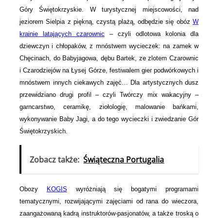
Góry Świętokrzyskie. W turystycznej miejscowości, nad
jeziorem Sielpia z piękną, czystą plażą, odbędzie się obóz
W
krainie latających czarownic
– czyli odlotowa kolonia dla
dziewczyn i chłopaków, z mnóstwem wycieczek: na zamek w
Chęcinach, do Babyjagowa, dębu Bartek, ze zlotem Czarownic
i Czarodziejów na Łysej Górze, festiwalem gier podwórkowych i
mnóstwem innych ciekawych zajęć… Dla artystycznych dusz
przewidziano drugi profil – czyli Twórczy mix wakacyjny –
garncarstwo, ceramikę, ziołologię, malowanie bańkami,
wykonywanie Baby Jagi, a do tego wycieczki i zwiedzanie Gór
Świętokrzyskich.
Zobacz także:
Świąteczna Portugalia
Obozy
KOGIS
wyróżniają się bogatymi programami
tematycznymi, rozwijającymi zajęciami od rana do wieczora,
zaangażowaną kadrą instruktorów-pasjonatów, a także troską o