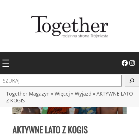
Przejdź
do
treści
Facebook
Instagram
S
z
u
Together Magazyn
»
Więcej
»
Wyjazd
»
AKTYWNE LATO
k
Z KOGIS
a
j
AKTYWNE LATO Z KOGIS