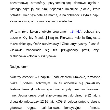
bezstresowej atmosfery, przypominającej domowe ognisko.
Dlatego zajmują się nimi najlepsze kolonijne „ciocie”, które
potrafią ukoić tęsknotę za mamą, a na dobranoc czytają bajki.
Zawsze służą też pomocą w samoobsłudze.
W tym roku kolonie objęte programem
„Smyk”
, odbędą się
także w Krynicy Morskiej i są to: Pierwsza kolonia Smyka, a
także dziecięcy Obóz survivalowy i Obóz artystyczny Plastuś.
Ciekawie zapowiada się też przygodowy profil, czyli
Maluchowa kolonia bursztynowa.
Nad jeziorem
Świetny ośrodek w Czaplinku nad jeziorem Drawsko, z własną
plażą i portem jachtowym. To tu odbędzie się prawdziwy
festiwal tematyk: obozy sportowe, artystyczne, survivalowe i
inne. Jedna grupa ofert skierowana jest do dzieci 9-12 lat, a
druga do młodzieży 12-16 lat. KOGIS poleca świetne obozy:
gitarowe, reggae, paintballowe, kondycyjne i fitness,