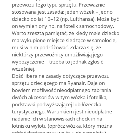
przewozu tego typu sprzętu. Przeważnie
stosowana jest zasada: jeden wózek – jedno
dziecko do lat 10–12 (np. Lufthansa). Może być
on wymieniony np. na fotelik samochodowy.
Warto zresztą pamiętać, że kiedy małe dziecko
ma wykupione miejsce siedzące w samolocie,
musi w nim podróżować. Zdarza się, że
niektórzy przewoźnicy umożliwiają jego
wypożyczenie – trzeba to jednak zgłosić
wcześniej.
Dość liberalne zasady dotyczące przewozu
sprzętu dziecięcego ma Ryanair. Daje on
bowiem możliwość nieodpłatnego zabrania
dwóch akcesoriów w tym wózka i fotelika,
podstawki podwyższającej lub łóżeczka
turystycznego. Warunkiem jest nieodpłatne
nadanie ich w stanowiskach check-in na
lotnisku wylotu (oprócz wózka, który można
oddać dopiero przy wejściu do samolotu).