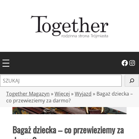
Przejdź
do
treści
Facebook
Instagram
S
z
u
Together Magazyn
»
Więcej
»
Wyjazd
»
Bagaż dziecka –
k
co przewieziemy za darmo?
a
j
Bagaż dziecka – co przewieziemy za