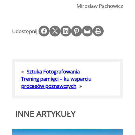
Mirosław Pachowicz
Share on Facebook
Email this Page
Share on LinkedIn
Share on Pinterest
Email this Page
Print this Page
Udostępnij:
«
Sztuka Fotografowania
Trening pamięci – ku wsparciu
procesów poznawczych
»
INNE ARTYKUŁY