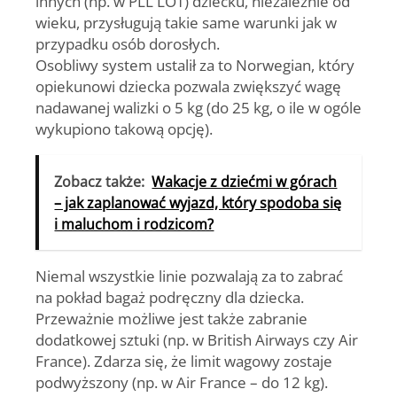
innych (np. w PLL LOT) dziecku, niezależnie od
wieku, przysługują takie same warunki jak w
przypadku osób dorosłych.
Osobliwy system ustalił za to Norwegian, który
opiekunowi dziecka pozwala zwiększyć wagę
nadawanej walizki o 5 kg (do 25 kg, o ile w ogóle
wykupiono takową opcję).
Zobacz także:
Wakacje z dziećmi w górach
– jak zaplanować wyjazd, który spodoba się
i maluchom i rodzicom?
Niemal wszystkie linie pozwalają za to zabrać
na pokład bagaż podręczny dla dziecka.
Przeważnie możliwe jest także zabranie
dodatkowej sztuki (np. w British Airways czy Air
France). Zdarza się, że limit wagowy zostaje
podwyższony (np. w Air France – do 12 kg).