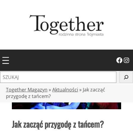
Przejdź
do
treści
Facebook
Instagram
S
z
u
Together Magazyn
»
Aktualności
»
Jak zacząć
k
przygodę z tańcem?
a
j
Jak zacząć przygodę z tańcem?