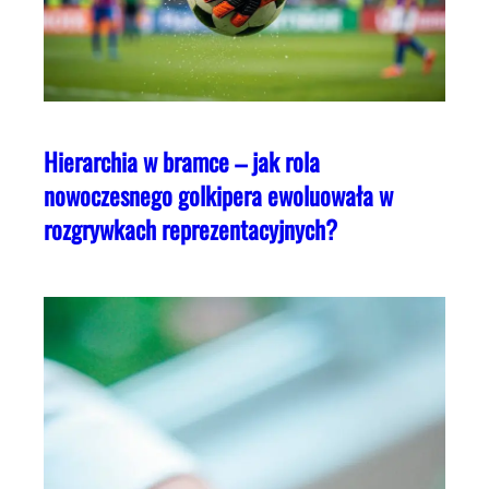
Hierarchia w bramce – jak rola
nowoczesnego golkipera ewoluowała w
rozgrywkach reprezentacyjnych?