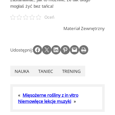
mogłaś żyć bez tańca!
Oceń
Materiał Zewnętrzny
Share on Facebook
Email this Page
Share on LinkedIn
Share on Pinterest
Email this Page
Print this Page
Udostępnij:
NAUKA
TANIEC
TRENING
«
Mięsożerne rośliny z in vitro
Niemowlęce lekcje muzyki
»