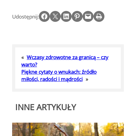
Share on Facebook
Email this Page
Share on LinkedIn
Share on Pinterest
Email this Page
Print this Page
Udostępnij:
«
Wczasy zdrowotne za granicą – czy
warto?
Piękne cytaty o wnukach: źródło
miłości, radości i mądrości
»
INNE ARTYKUŁY