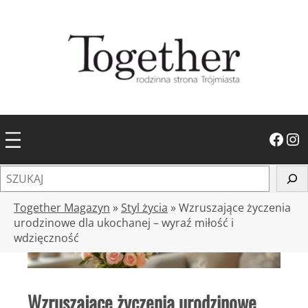
Przejdź
do
treści
Facebook
Instagram
S
z
u
Together Magazyn
»
Styl życia
»
Wzruszające życzenia
k
urodzinowe dla ukochanej – wyraź miłość i
wdzięczność
a
j
Wzruszające życzenia urodzinowe