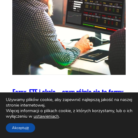
Forex, ETF i akcje – czym różnią się te formy
inwestowania?
Używamy plików cookie, aby zapewnić najlepszą jakość na naszej
stronie internetowej.
Więcej informacji o plikach cookie, z których korzystamy, lub o ich
wyłączeniu w
ustawieniach
.
Akceptuję
AKTUALNOŚCI