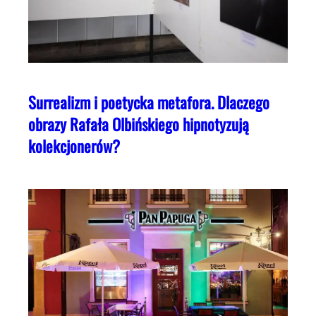
Surrealizm i poetycka metafora. Dlaczego
obrazy Rafała Olbińskiego hipnotyzują
kolekcjonerów?