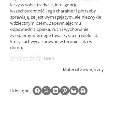
łączy w sobie tradycję, inteligencję i
wszechstronność. Jego charakter i potrzeby
sprawiają, że jest wymagającym, ale niezwykle
wdzięcznym psem. Zapewniając mu
odpowiednią opiekę, ruch i wychowanie,
zyskujemy wiernego towarzysza na wiele lat,
który zachwyca zarówno w terenie, jak i w
domu.
Oceń
Materiał Zewnętrzny
Share on Facebook
Email this Page
Share on LinkedIn
Share on Pinterest
Email this Page
Print this Page
Udostępnij: