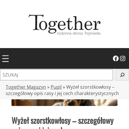
Przejdź
do
treści
Facebook
Instagram
S
z
u
Together Magazyn
»
Pupil
»
Wyżeł szorstkowłosy –
k
szczegółowy opis rasy i jej cech charakterystycznych
a
j
Wyżeł szorstkowłosy – szczegółowy