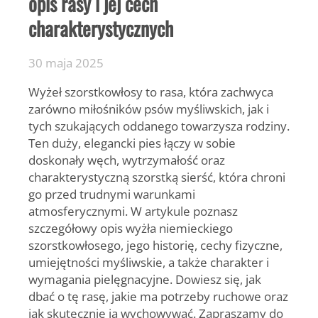
opis rasy i jej cech
charakterystycznych
30 maja 2025
Wyżeł szorstkowłosy
to rasa, która zachwyca
zarówno miłośników psów myśliwskich, jak i
tych szukających oddanego towarzysza rodziny.
Ten duży, elegancki pies łączy w sobie
doskonały węch, wytrzymałość oraz
charakterystyczną szorstką sierść, która chroni
go przed trudnymi warunkami
atmosferycznymi. W artykule poznasz
szczegółowy opis wyżła niemieckiego
szorstkowłosego, jego historię, cechy fizyczne,
umiejętności myśliwskie, a także charakter i
wymagania pielęgnacyjne. Dowiesz się, jak
dbać o tę rasę, jakie ma potrzeby ruchowe oraz
jak skutecznie ją wychowywać. Zapraszamy do