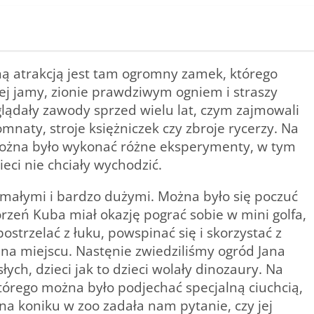
ną atrakcją jest tam ogromny zamek, którego
ej jamy, zionie prawdziwym ogniem i straszy
glądały zawody sprzed wielu lat, czym zajmowali
omnaty, stroje księżniczek czy zbroje rycerzy. Na
 można było wykonać różne eksperymenty, w tym
ieci nie chciały wychodzić.
 małymi i bardzo dużymi. Można było się poczuć
orzeń Kuba miał okazję pograć sobie w mini golfa,
ostrzelać z łuku, powspinać się i skorzystać z
na miejscu. Nastęnie zwiedziliśmy ogród Jana
łych, dzieci jak to dzieci wolały dinozaury. Na
tórego można było podjechać specjalną ciuchcią,
e na koniku w zoo zadała nam pytanie, czy jej