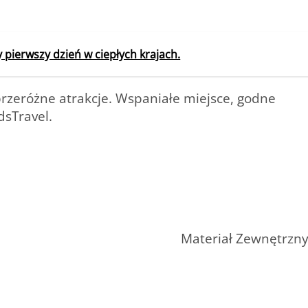
y pierwszy dzień w ciepłych krajach.
przeróżne atrakcje. Wspaniałe miejsce, godne
dsTravel.
Materiał Zewnętrzn