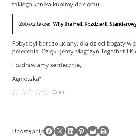
takiego konika kupimy do domu.
Zobacz także:
Why the Hell. Rozdział II. Standarow
Pobyt był bardzo udany, dla dzieci bogaty w 
polecenia. Dziękujemy Magazyn Together i Ki
Pozdrawiamy serdecznie,
Agnieszka”
Oceń
Share on Facebook
Email this Page
Share on LinkedIn
Share on Pinterest
Email this Page
Print this Page
Udostępnij: