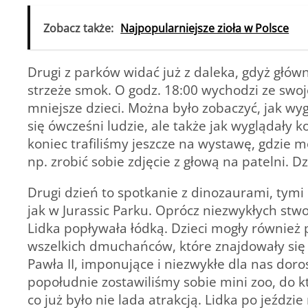
Zobacz także:
Najpopularniejsze zioła w Polsce
Drugi z parków widać już z daleka, gdyż głów
strzeże smok. O godz. 18:00 wychodzi ze swoj
mniejsze dzieci. Można było zobaczyć, jak wy
się ówcześni ludzie, ale także jak wyglądały k
koniec trafiliśmy jeszcze na wystawę, gdzie
np. zrobić sobie zdjęcie z głową na patelni. Dz
Drugi dzień to spotkanie z dinozaurami, tymi
jak w Jurassic Parku. Oprócz niezwykłych stw
Lidka popływała łódką. Dzieci mogły również p
wszelkich dmuchańców, które znajdowały się 
Pawła II, imponujące i niezwykłe dla nas doros
popołudnie zostawiliśmy sobie mini zoo, do k
co już było nie lada atrakcją. Lidka po jeździ