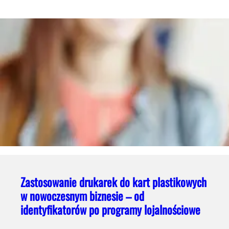
Zastosowanie drukarek do kart plastikowych
w nowoczesnym biznesie – od
identyfikatorów po programy lojalnościowe