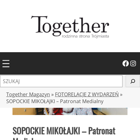
Przejdź
do
treści
Facebook
Instagram
S
z
u
Together Magazyn
»
FOTORELACJE Z WYDARZEŃ
»
k
SOPOCKIE MIKOŁAJKI – Patronat Medialny
a
j
SOPOCKIE MIKOŁAJKI – Patronat