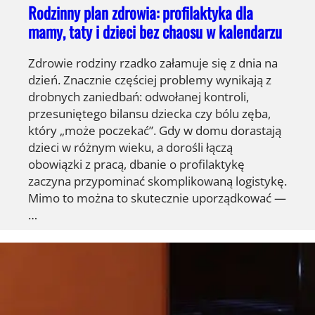
Rodzinny plan zdrowia: profilaktyka dla
mamy, taty i dzieci bez chaosu w kalendarzu
Zdrowie rodziny rzadko załamuje się z dnia na
dzień. Znacznie częściej problemy wynikają z
drobnych zaniedbań: odwołanej kontroli,
przesuniętego bilansu dziecka czy bólu zęba,
który „może poczekać”. Gdy w domu dorastają
dzieci w różnym wieku, a dorośli łączą
obowiązki z pracą, dbanie o profilaktykę
zaczyna przypominać skomplikowaną logistykę.
Mimo to można to skutecznie uporządkować —
…