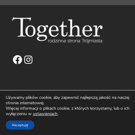
Facebook
Instagram
NAPISZ DO NAS
Używamy plików cookie, aby zapewnić najlepszą jakość na naszej
stronie internetowej.
biuro@fortemedia.pl
Więcej informacji o plikach cookie, z których korzystamy, lub o ich
wyłączeniu w
ustawieniach
.
O Nas
Kontakt
Akceptuję
Reklama na Portalu Together