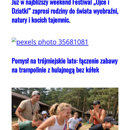
Już w najbliższy weekend Festiwal „Ojce i
Dziatki” zaprosi rodziny do świata wyobraźni,
natury i kocich tajemnic.
Pomysł na trójmiejskie lato: łączenie zabawy
na trampolinie z hulajnogą bez kółek