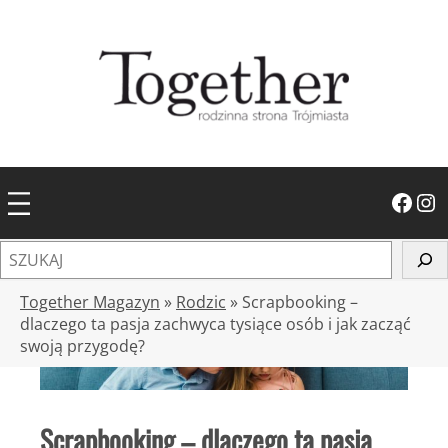
Przejdź
do
treści
Facebook
Instagram
S
z
u
Together Magazyn
»
Rodzic
»
Scrapbooking –
k
dlaczego ta pasja zachwyca tysiące osób i jak zacząć
swoją przygodę?
a
j
Scrapbooking – dlaczego ta pasja