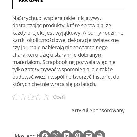
Klockowni!
NaStrychu.pl wspiera takie inicjatywy,
dostarczając produkty, które sprawiają, że
każdy projekt jest wyjątkowy. Albumy rodzinne,
kartki okolicznościowe, dekoracje świąteczne
czy journale nabierają niepowtarzalnego
charakteru dzięki starannie dobranym
materiałom. Scrapbooking pozwala więc nie
tylko zatrzymywać wspomnienia, ale także
budować więzi i wspólnie tworzyć historie, do
których chętnie wraca się po latach.
Oceń
Artykuł Sponsorowany
Share on Facebook
Email this Page
Share on LinkedIn
Share on Pinterest
Email this Page
Print this Page
Udostępnij: