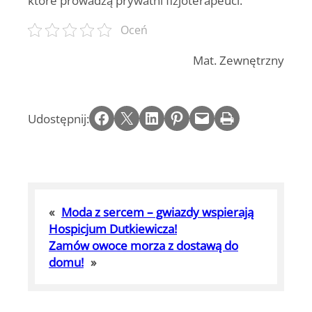
które prowadzą prywatni fizjoterapeuci.
Oceń
Mat. Zewnętrzny
Share on Facebook
Email this Page
Share on LinkedIn
Share on Pinterest
Email this Page
Print this Page
Udostępnij:
«
Moda z sercem – gwiazdy wspierają
Hospicjum Dutkiewicza!
Zamów owoce morza z dostawą do
domu!
»