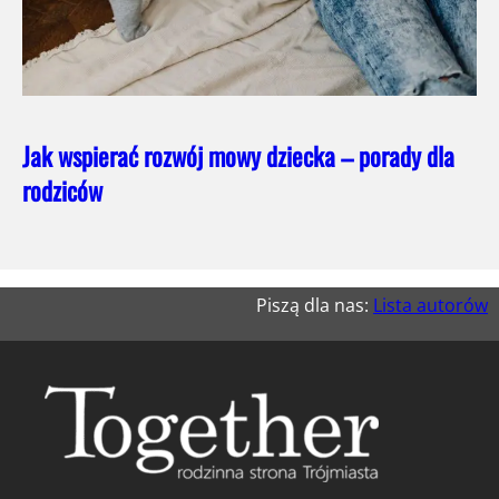
Jak wspierać rozwój mowy dziecka – porady dla
rodziców
Piszą dla nas:
Lista autorów