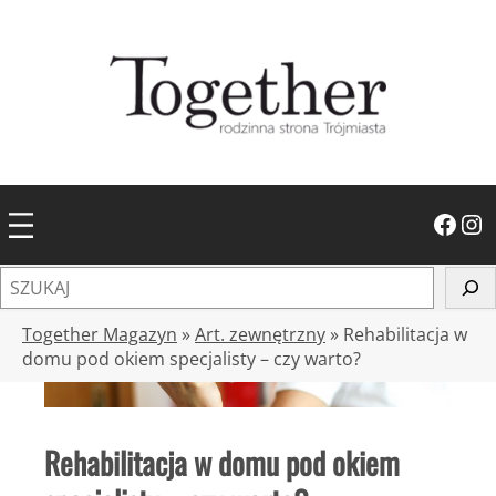
Przejdź
do
treści
Facebook
Instagram
S
z
u
Together Magazyn
»
Art. zewnętrzny
»
Rehabilitacja w
k
domu pod okiem specjalisty – czy warto?
a
j
Rehabilitacja w domu pod okiem