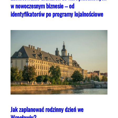
w nowoczesnym biznesie – od
identyfikatorów po programy lojalnościowe
Jak zaplanować rodzinny dzień we
Wrocławiu?