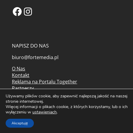
Facebook
Instagram
NAPISZ DO NAS
biuro@fortemedia.pl
O Nas
Kontakt
Reklama na Portalu Together
Partnerzy
Najpopularniejsze artykuły
Używamy plików cookie, aby zapewnić najlepszą jakość na naszej
Tagi
stronie internetowej.
Więcej informacji o plikach cookie, z których korzystamy, lub o ich
Mapa serwisu
wyłączeniu w
ustawieniach
.
Kolorowanki do druku
Archiwum czasopism
Akceptuję
Regulamin serwisu