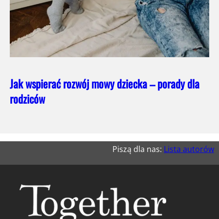
Jak wspierać rozwój mowy dziecka – porady dla
rodziców
Piszą dla nas:
Lista autorów