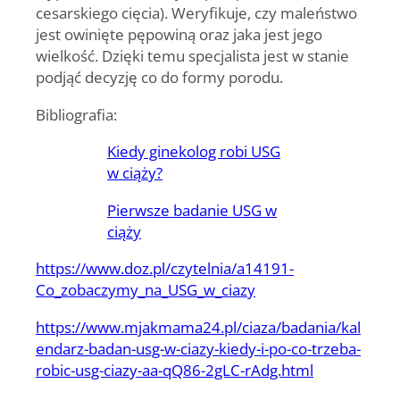
cesarskiego cięcia). Weryfikuje, czy maleństwo
jest owinięte pępowiną oraz jaka jest jego
wielkość. Dzięki temu specjalista jest w stanie
podjąć decyzję co do formy porodu.
Bibliografia:
Kiedy ginekolog robi USG
w ciąży?
Pierwsze badanie USG w
ciąży
https://www.doz.pl/czytelnia/a14191-
Co_zobaczymy_na_USG_w_ciazy
https://www.mjakmama24.pl/ciaza/badania/kal
endarz-badan-usg-w-ciazy-kiedy-i-po-co-trzeba-
robic-usg-ciazy-aa-qQ86-2gLC-rAdg.html