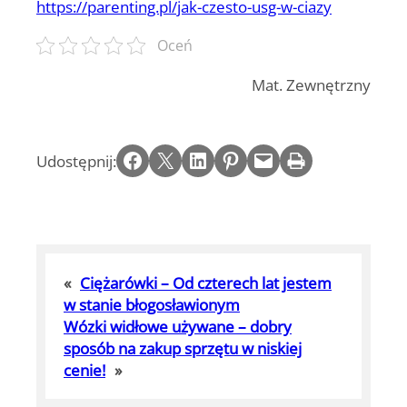
https://parenting.pl/jak-czesto-usg-w-ciazy
Oceń
Mat. Zewnętrzny
Share on Facebook
Email this Page
Share on LinkedIn
Share on Pinterest
Email this Page
Print this Page
Udostępnij:
«
Ciężarówki – Od czterech lat jestem
w stanie błogosławionym
Wózki widłowe używane – dobry
sposób na zakup sprzętu w niskiej
cenie!
»