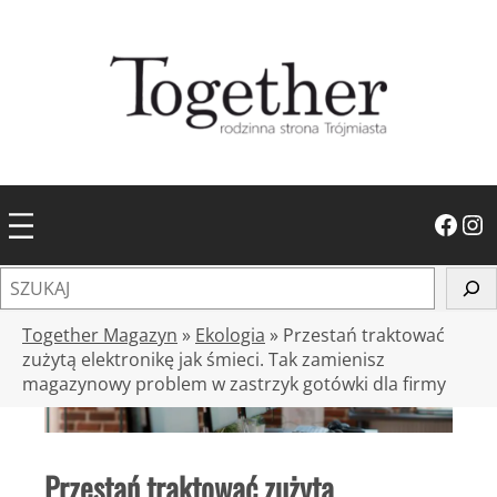
Przejdź
do
treści
Facebook
Instagram
S
z
u
Together Magazyn
»
Ekologia
»
Przestań traktować
k
zużytą elektronikę jak śmieci. Tak zamienisz
magazynowy problem w zastrzyk gotówki dla firmy
a
j
Przestań traktować zużytą