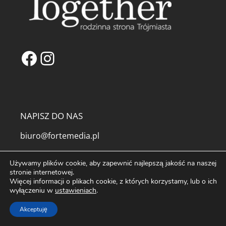
Facebook
Instagram
NAPISZ DO NAS
biuro@fortemedia.pl
O Nas
Używamy plików cookie, aby zapewnić najlepszą jakość na naszej
Kontakt
stronie internetowej.
Reklama na Portalu Together
Więcej informacji o plikach cookie, z których korzystamy, lub o ich
Partnerzy
wyłączeniu w
ustawieniach
.
Najpopularniejsze artykuły
Tagi
Akceptuję
Mapa serwisu