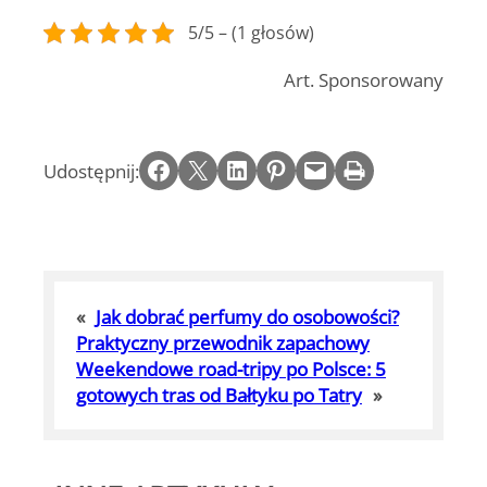
5/5 – (1 głosów)
Art. Sponsorowany
Share on Facebook
Email this Page
Share on LinkedIn
Share on Pinterest
Email this Page
Print this Page
Udostępnij:
«
Jak dobrać perfumy do osobowości?
Praktyczny przewodnik zapachowy
Weekendowe road-tripy po Polsce: 5
gotowych tras od Bałtyku po Tatry
»