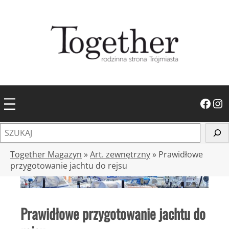
Przejdź
do
treści
Facebook
Instagram
S
z
u
Together Magazyn
»
Art. zewnętrzny
»
Prawidłowe
k
przygotowanie jachtu do rejsu
a
j
Prawidłowe przygotowanie jachtu do