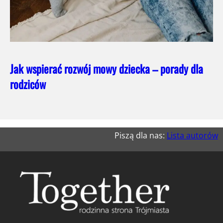
Jak wspierać rozwój mowy dziecka – porady dla
rodziców
Piszą dla nas:
Lista autorów