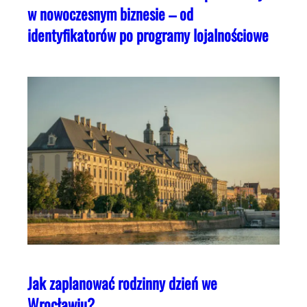
w nowoczesnym biznesie – od
identyfikatorów po programy lojalnościowe
Jak zaplanować rodzinny dzień we
Wrocławiu?