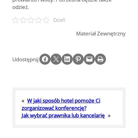
odzież.
Oceń
Materiał Zewnętrzny
Share on Facebook
Email this Page
Share on LinkedIn
Share on Pinterest
Email this Page
Print this Page
Udostępnij:
«
W jaki sposób hotel pomoże Ci
zorganizować konferencję?
Jak wybrać prawnika lub kancelarię
»