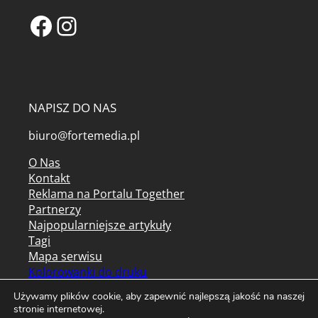
Facebook
Instagram
NAPISZ DO NAS
biuro@fortemedia.pl
O Nas
Kontakt
Reklama na Portalu Together
Partnerzy
Najpopularniejsze artykuły
Tagi
Mapa serwisu
Kolorowanki do druku
Archiwum czasopism
Używamy plików cookie, aby zapewnić najlepszą jakość na naszej
stronie internetowej.
Regulamin serwisu