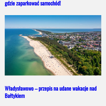
gdzie zaparkować samochód!
Władysławowo – przepis na udane wakacje nad
Bałtykiem