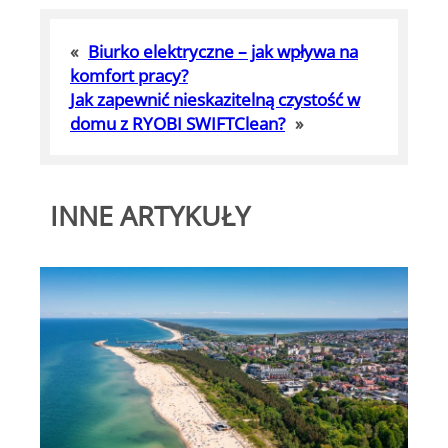
«
Biurko elektryczne – jak wpływa na
komfort pracy?
Jak zapewnić nieskazitelną czystość w
domu z RYOBI SWIFTClean?
»
INNE ARTYKUŁY