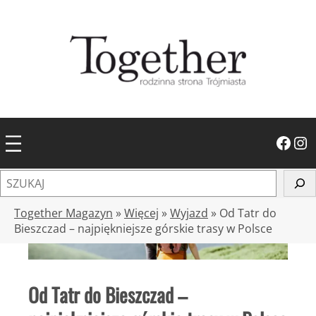
Przejdź
do
treści
Facebook
Instagram
S
z
u
Together Magazyn
»
Więcej
»
Wyjazd
»
Od Tatr do
k
Bieszczad – najpiękniejsze górskie trasy w Polsce
a
j
Od Tatr do Bieszczad –