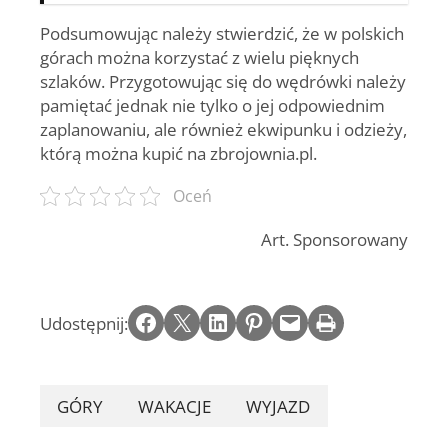
Podsumowując należy stwierdzić, że w polskich
górach można korzystać z wielu pięknych
szlaków. Przygotowując się do wędrówki należy
pamiętać jednak nie tylko o jej odpowiednim
zaplanowaniu, ale również ekwipunku i odzieży,
którą można kupić na zbrojownia.pl.
Oceń
Art. Sponsorowany
Share on Facebook
Email this Page
Share on LinkedIn
Share on Pinterest
Email this Page
Print this Page
Udostępnij:
GÓRY
WAKACJE
WYJAZD