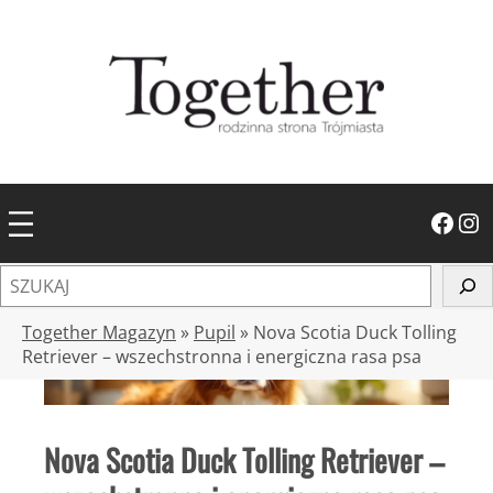
Przejdź
do
treści
Facebook
Instagram
S
z
u
Together Magazyn
»
Pupil
»
Nova Scotia Duck Tolling
k
Retriever – wszechstronna i energiczna rasa psa
a
j
Nova Scotia Duck Tolling Retriever –