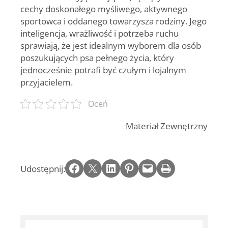
cechy doskonałego myśliwego, aktywnego
sportowca i oddanego towarzysza rodziny. Jego
inteligencja, wrażliwość i potrzeba ruchu
sprawiają, że jest idealnym wyborem dla osób
poszukujących psa pełnego życia, który
jednocześnie potrafi być czułym i lojalnym
przyjacielem.
Oceń
Materiał Zewnętrzny
Share on Facebook
Email this Page
Share on LinkedIn
Share on Pinterest
Email this Page
Print this Page
Udostępnij: