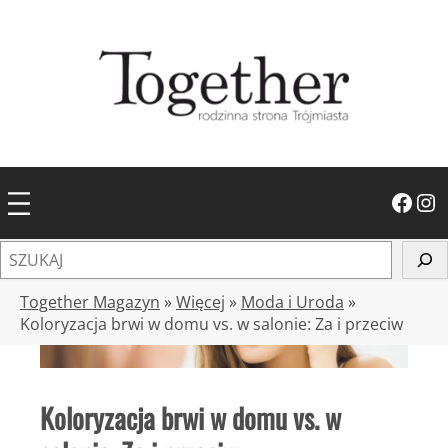
Przejdź
do
treści
Facebook
Instagram
S
z
u
Together Magazyn
»
Więcej
»
Moda i Uroda
»
k
Koloryzacja brwi w domu vs. w salonie: Za i przeciw
a
j
Koloryzacja brwi w domu vs. w