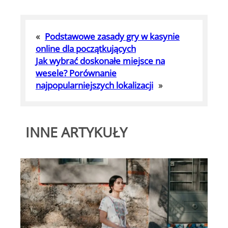
«
Podstawowe zasady gry w kasynie
online dla początkujących
Jak wybrać doskonałe miejsce na
wesele? Porównanie
najpopularniejszych lokalizacji
»
INNE ARTYKUŁY