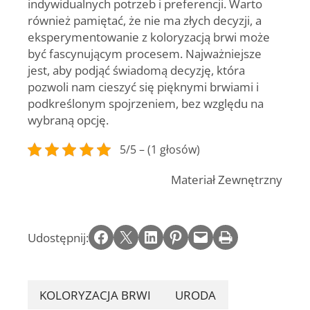
indywidualnych potrzeb i preferencji. Warto
również pamiętać, że nie ma złych decyzji, a
eksperymentowanie z koloryzacją brwi może
być fascynującym procesem. Najważniejsze
jest, aby podjąć świadomą decyzję, która
pozwoli nam cieszyć się pięknymi brwiami i
podkreślonym spojrzeniem, bez względu na
wybraną opcję.
5/5 – (1 głosów)
Materiał Zewnętrzny
Share on Facebook
Email this Page
Share on LinkedIn
Share on Pinterest
Email this Page
Print this Page
Udostępnij:
KOLORYZACJA BRWI
URODA