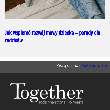
Jak wspierać rozwój mowy dziecka – porady dla
rodziców
Piszą dla nas:
Lista autorów