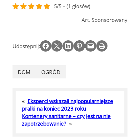
5/5 – (1 głosów)
Art. Sponsorowany
Share on Facebook
Email this Page
Share on LinkedIn
Share on Pinterest
Email this Page
Print this Page
Udostępnij:
DOM
OGRÓD
«
Eksperci wskazali najpopularniejsze
pralki na koniec 2023 roku
Kontenery sanitarne – czy jest na nie
zapotrzebowanie?
»