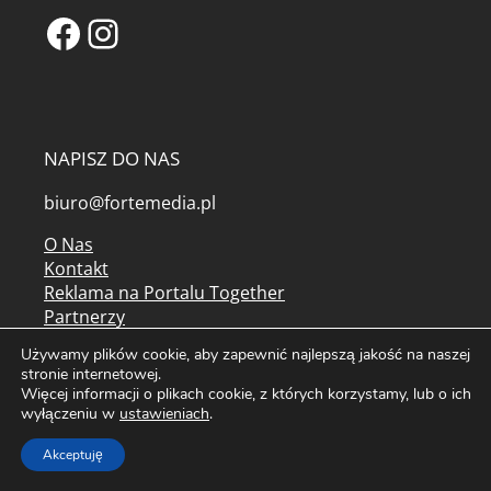
Facebook
Instagram
NAPISZ DO NAS
biuro@fortemedia.pl
O Nas
Kontakt
Reklama na Portalu Together
Partnerzy
Najpopularniejsze artykuły
Używamy plików cookie, aby zapewnić najlepszą jakość na naszej
Tagi
stronie internetowej.
Mapa serwisu
Więcej informacji o plikach cookie, z których korzystamy, lub o ich
Kolorowanki do druku
wyłączeniu w
ustawieniach
.
Archiwum czasopism
Akceptuję
Regulamin serwisu