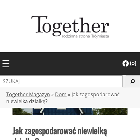
Przejdź
do
treści
Facebook
Instagram
S
z
u
Together Magazyn
»
Dom
»
Jak zagospodarować
k
niewielką działkę?
a
j
Jak zagospodarować niewielką