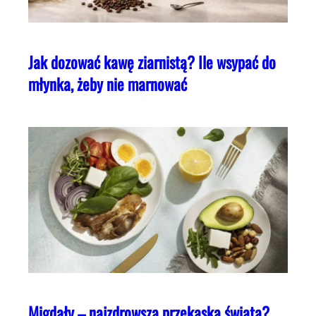
Jak dozować kawę ziarnistą? Ile wsypać do
młynka, żeby nie marnować
Migdały – najzdrowsza przekąska świata?