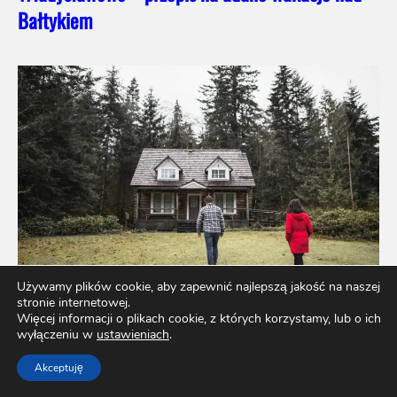
Bałtykiem
Używamy plików cookie, aby zapewnić najlepszą jakość na naszej
stronie internetowej.
Więcej informacji o plikach cookie, z których korzystamy, lub o ich
wyłączeniu w
ustawieniach
.
Marzy Ci się własna działka rekreacyjna?
Akceptuję
Sprawdź, jak można ją sfinansować