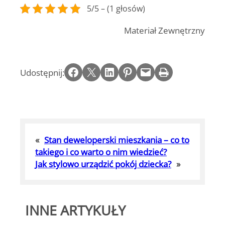
5/5 – (1 głosów)
Materiał Zewnętrzny
Share on Facebook
Email this Page
Share on LinkedIn
Share on Pinterest
Email this Page
Print this Page
Udostępnij:
«
Stan deweloperski mieszkania – co to
takiego i co warto o nim wiedzieć?
Jak stylowo urządzić pokój dziecka?
»
INNE ARTYKUŁY