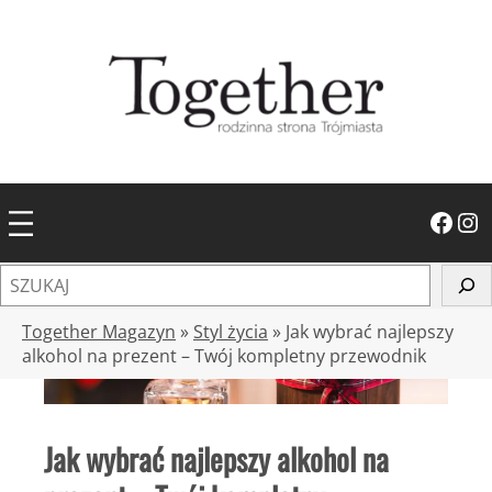
Przejdź
do
treści
Facebook
Instagram
S
z
u
Together Magazyn
»
Styl życia
»
Jak wybrać najlepszy
k
alkohol na prezent – Twój kompletny przewodnik
a
j
Jak wybrać najlepszy alkohol na