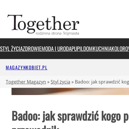
Przejdź
do
treści
STYL ŻYCIA
ZDROWIE
MODA I URODA
PUPIL
DOM
KUCHNIA
KOLORO
MAGAZYNKOBIET.PL
Together Magazyn
»
Styl życia
»
Badoo: jak sprawdzić ko
Badoo: jak sprawdzić kogo 