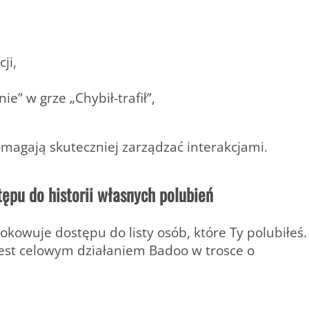
ji,
e” w grze „Chybił-trafił”,
magają skuteczniej zarządzać interakcjami.
ępu do historii własnych polubień
kowuje dostępu do listy osób, które Ty polubiłeś
.
jest celowym działaniem Badoo w trosce o