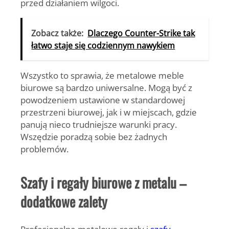
przed działaniem wilgoci.
Zobacz także:
Dlaczego Counter-Strike tak
łatwo staje się codziennym nawykiem
Wszystko to sprawia, że metalowe
meble
biurowe
są bardzo uniwersalne. Mogą być z
powodzeniem ustawione w standardowej
przestrzeni biurowej, jak i w miejscach, gdzie
panują nieco trudniejsze warunki pracy.
Wszędzie poradzą sobie bez żadnych
problemów.
Szafy i
regały biurowe
z metalu –
dodatkowe zalety
Profesjonalne metalowe regały i
szafy