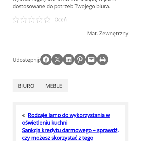
dostosowane do potrzeb Twojego biura.
Oceń
Mat. Zewnętrzny
Share on Facebook
Email this Page
Share on LinkedIn
Share on Pinterest
Email this Page
Print this Page
Udostępnij:
BIURO
MEBLE
«
Rodzaje lamp do wykorzystania w
oświetleniu kuchni
Sankcja kredytu darmowego – sprawdź,
czy możesz skorzystać z tego