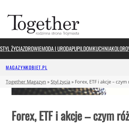
Przejdź
do
treści
STYL ŻYCIA
ZDROWIE
MODA I URODA
PUPIL
DOM
KUCHNIA
KOLORO
MAGAZYNKOBIET.PL
Together Magazyn
»
Styl życia
»
Forex, ETF i akcje – czym
Forex, ETF i akcje – czym ró