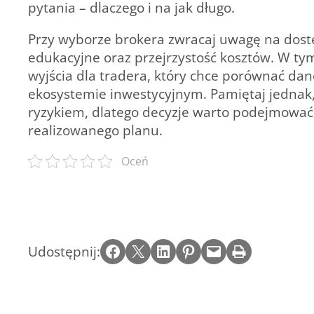
pytania – dlaczego i na jak długo.
Przy wyborze brokera zwracaj uwagę na dostę
edukacyjne oraz przejrzystość kosztów. W ty
wyjścia dla tradera, który chce porównać dan
ekosystemie inwestycyjnym. Pamiętaj jednak,
ryzykiem, dlatego decyzje warto podejmować
realizowanego planu.
Oceń
Share on Facebook
Email this Page
Share on LinkedIn
Share on Pinterest
Email this Page
Print this Page
Udostępnij: