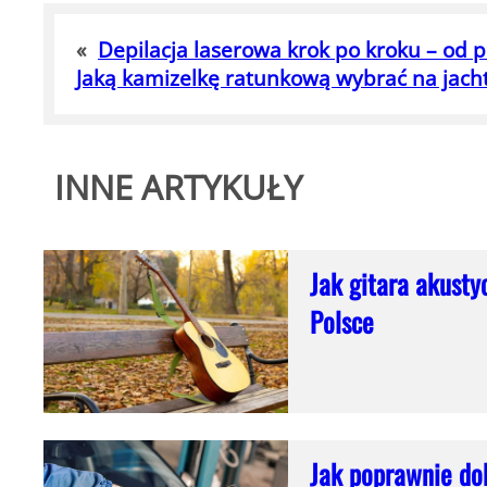
«
Depilacja laserowa krok po kroku – od p
Jaką kamizelkę ratunkową wybrać na jacht
INNE ARTYKUŁY
Jak gitara akusty
Polsce
Jak poprawnie do