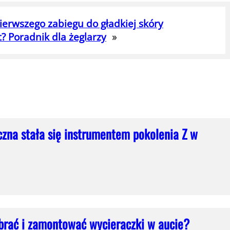
ierwszego zabiegu do gładkiej skóry
? Poradnik dla żeglarzy
»
czna stała się instrumentem pokolenia Z w
brać i zamontować wycieraczki w aucie?