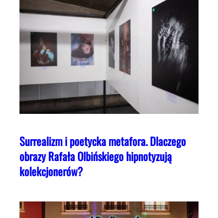
Surrealizm i poetycka metafora. Dlaczego
obrazy Rafała Olbińskiego hipnotyzują
kolekcjonerów?