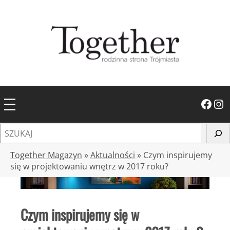
Przejdź
do
treści
Facebook
Instagram
S
z
u
Together Magazyn
»
Aktualności
»
Czym inspirujemy
k
się w projektowaniu wnętrz w 2017 roku?
a
j
Czym inspirujemy się w