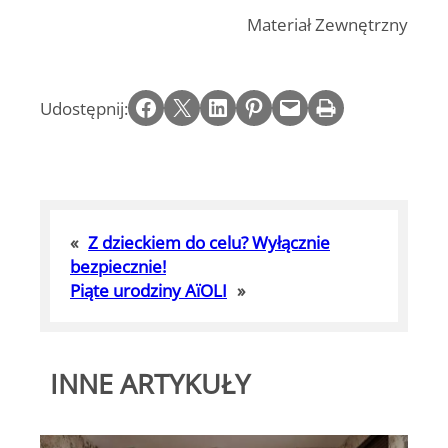
Materiał Zewnętrzny
Share on Facebook
Email this Page
Share on LinkedIn
Share on Pinterest
Email this Page
Print this Page
Udostępnij:
«
Z dzieckiem do celu? Wyłącznie
bezpiecznie!
Piąte urodziny AïOLI
»
INNE ARTYKUŁY