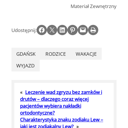
Materiał Zewnętrzny
Share on Facebook
Email this Page
Share on LinkedIn
Share on Pinterest
Email this Page
Print this Page
Udostępnij:
GDAŃSK
RODZICE
WAKACJE
WYJAZD
«
Leczenie wad zgryzu bez zamków i
drutów – dlaczego coraz więcej
pacjentów wybiera nakładki
ortodontyczne?
Charakterystyka znaku zodiaku Lew –
jaki jest zodiakalny Lew?
»