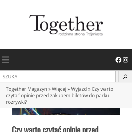
Przejdź
do
treści
Facebook
Instagram
S
z
u
Together Magazyn
»
Więcej
»
Wyjazd
»
Czy warto
k
czytać opinie przed zakupem biletów do parku
rozrywki?
a
j
Czy warto czytać opinie przed