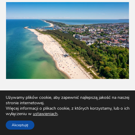
Władysławowo – przepis na udane wakacje nad
Używamy plików cookie, aby zapewnić najlepszą jakość na naszej
Bałtykiem
stronie internetowej.
Więcej informacji o plikach cookie, z których korzystamy, lub o ich
wyłączeniu w
ustawieniach
.
Akceptuję