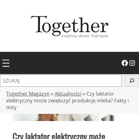
Przejdź
do
treści
Facebook
Instagram
S
z
u
Together Magazyn
»
Aktualności
»
Czy laktator
k
elektryczny może zwiększyć produkcję mleka? Fakty i
mity
a
j
Czy laktator elektryczny może