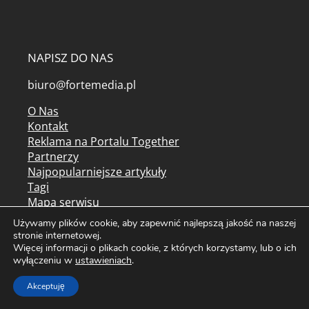
NAPISZ DO NAS
biuro@fortemedia.pl
O Nas
Kontakt
Reklama na Portalu Together
Partnerzy
Najpopularniejsze artykuły
Tagi
Mapa serwisu
Kolorowanki do druku
Używamy plików cookie, aby zapewnić najlepszą jakość na naszej
Archiwum czasopism
stronie internetowej.
Więcej informacji o plikach cookie, z których korzystamy, lub o ich
Regulamin serwisu
wyłączeniu w
ustawieniach
.
Regulamin newslettera
Akceptuję
Polityka prywatności / cookies