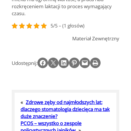
rozkręceniem laktacji to proces wymagający
czasu.
5/5 – (1 głosów)
Materiał Zewnętrzny
Share on Facebook
Email this Page
Share on LinkedIn
Share on Pinterest
Email this Page
Print this Page
Udostępnij:
«
Zdrowe zęby od najmłodszych lat:
dlaczego stomatologia dziecięca ma tak
duże znaczenie?
PCOS – wszystko o zespole
policystycznych jajników
»