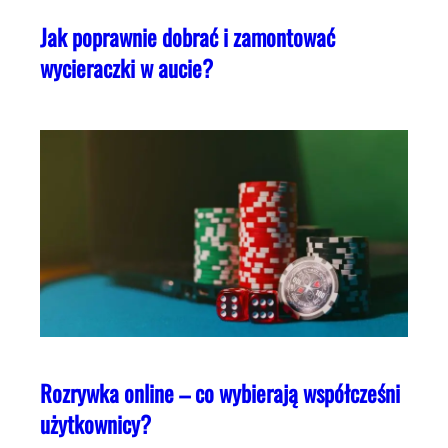
Jak poprawnie dobrać i zamontować
wycieraczki w aucie?
Rozrywka online – co wybierają współcześni
użytkownicy?