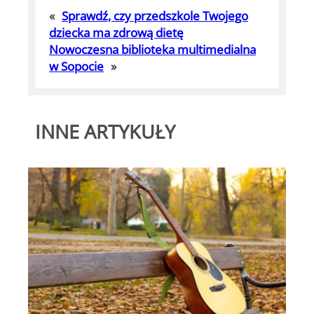
«
Sprawdź, czy przedszkole Twojego
dziecka ma zdrową dietę
Nowoczesna biblioteka multimedialna
w Sopocie
»
INNE ARTYKUŁY