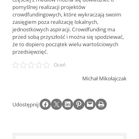
pomyślnej realizacji projektów
crowdfundingowych, które wykraczają swoim
zasięgiem poza realizację lokalnych,
jednostkowych aspiracji. Crowdfunding ma
przed sobą przyszłość i można się spodziewać,
że to dopiero początek wielu wartościowych
przedsięwzięć.
Oceń
Michał Mikołajczak
Share on Facebook
Email this Page
Share on LinkedIn
Share on Pinterest
Email this Page
Print this Page
Udostępnij: