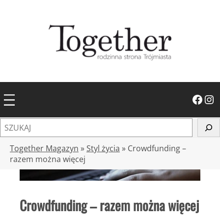
Przejdź
do
treści
Facebook
Instagram
S
z
u
Together Magazyn
»
Styl życia
»
Crowdfunding –
k
razem można więcej
a
j
Crowdfunding – razem można więcej