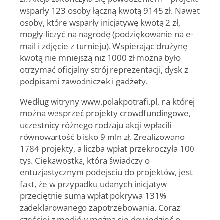
wsparły 123 osoby łączną kwotą 9145 zł. Nawet
osoby, które wsparły inicjatywę kwotą 2 zł,
mogły liczyć na nagrodę (podziękowanie na e-
mail i zdjęcie z turnieju). Wspierając drużynę
kwotą nie mniejszą niż 1000 zł można było
otrzymać oficjalny strój reprezentacji, dysk z
podpisami zawodniczek i gadżety.
Według witryny www.polakpotrafi.pl, na której
można wesprzeć projekty crowdfundingowe,
uczestnicy różnego rodzaju akcji wpłacili
równowartość blisko 9 mln zł. Zrealizowano
1784 projekty, a liczba wpłat przekroczyła 100
tys. Ciekawostką, która świadczy o
entuzjastycznym podejściu do projektów, jest
fakt, że w przypadku udanych inicjatyw
przeciętnie suma wpłat pokrywa 131%
zadeklarowanego zapotrzebowania. Coraz
częściej z mediów można się dowiedzieć o