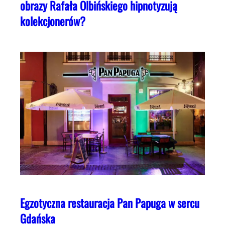
obrazy Rafała Olbińskiego hipnotyzują
kolekcjonerów?
Egzotyczna restauracja Pan Papuga w sercu
Gdańska