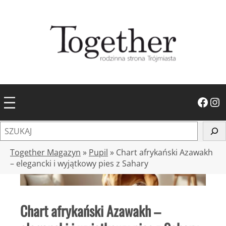
Przejdź
do
treści
Facebook
Instagram
S
z
u
Together Magazyn
»
Pupil
»
Chart afrykański Azawakh
k
– elegancki i wyjątkowy pies z Sahary
a
j
Chart afrykański Azawakh –