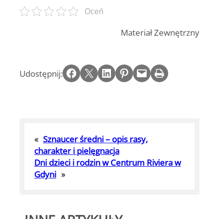
Oceń
Materiał Zewnętrzny
Share on Facebook
Email this Page
Share on LinkedIn
Share on Pinterest
Email this Page
Print this Page
Udostępnij:
«
Sznaucer średni – opis rasy,
charakter i pielęgnacja
Dni dzieci i rodzin w Centrum Riviera w
Gdyni
»