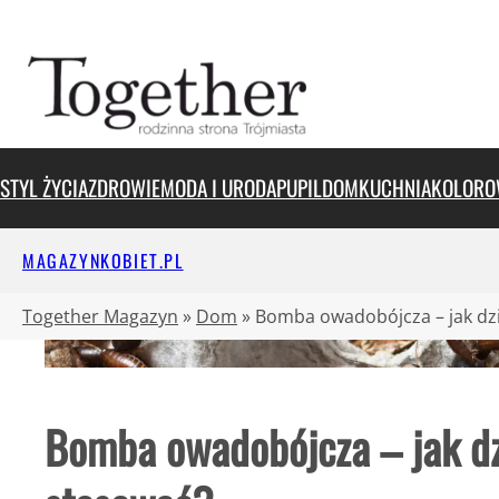
Przejdź
do
treści
STYL ŻYCIA
ZDROWIE
MODA I URODA
PUPIL
DOM
KUCHNIA
KOLORO
MAGAZYNKOBIET.PL
Together Magazyn
»
Dom
»
Bomba owadobójcza – jak dzia
Bomba owadobójcza – jak dzi