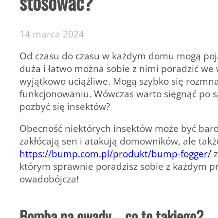
stosować?
14 marca 2024
Od czasu do czasu w każdym domu mogą pojawi
duża i łatwo można sobie z nimi poradzić we 
wyjątkowo uciążliwe. Mogą szybko się rozm
funkcjonowaniu. Wówczas warto sięgnąć po sp
pozbyć się insektów?
Obecność niektórych insektów może być bardz
zakłócają sen i atakują domowników, ale takż
https://bump.com.pl/produkt/bump-fogger/
z
którym sprawnie poradzisz sobie z każdym p
owadobójcza!
Bomba na owady – co to takiego?