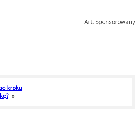
Art. Sponsorowan
po kroku
łkę?
»