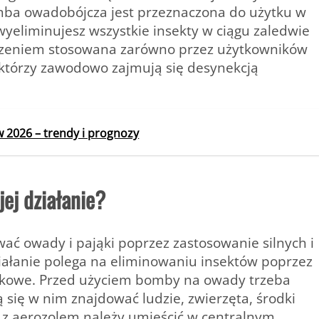
mba owadobójcza jest przeznaczona do użytku w
yeliminujesz wszystkie insekty w ciągu zaledwie
zeniem stosowana zarówno przez użytkowników
, którzy zawodowo zajmują się desynekcją
 2026 – trendy i prognozy
ej działanie?
ać owady i pająki poprzez zastosowanie silnych i
ziałanie polega na eliminowaniu insektów poprzez
dkowe. Przed użyciem
bomby na owady
trzeba
się w nim znajdować ludzie, zwierzęta, środki
 z aerozolem należy umieścić w centralnym