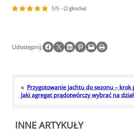
5/5 – (2 głosów)
Share on Facebook
Email this Page
Share on LinkedIn
Share on Pinterest
Email this Page
Print this Page
Udostępnij:
«
Przygotowanie jachtu do sezonu – krok 
Jaki agregat prądotwórczy wybrać na dzia
INNE ARTYKUŁY