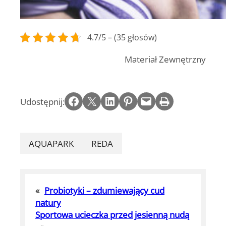
4.7/5 – (35 głosów)
Materiał Zewnętrzny
Share on Facebook
Email this Page
Share on LinkedIn
Share on Pinterest
Email this Page
Print this Page
Udostępnij:
AQUAPARK
REDA
«
Probiotyki – zdumiewający cud
natury
Sportowa ucieczka przed jesienną nudą