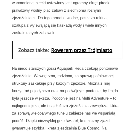
wspomnianej niecki ustawiony jest ogromny okręt piracki –
prawdziwy wodny plac zabaw z siedmioma różnymi
zjeżdżalniami. Do tego armatki wodne, paszcza rekina,
szalupa z wylewającą się kaskadą wody i wiele innych
zaskakujących zabawek.
Zobacz także:
Rowerem przez Trójmiasto
Na nieco starszych gości Aquapark Reda czekają pontonowe
zjeżdżalnie. Wewnętrzna, rodzinna, za sprawą pofalowanej
struktury zaskakuje przy każdym zjeździe. Można z niej
korzystać pojedynczo oraz na podwójnym pontonie, by frajda
była jeszcze większa. Podobnie jest na Multi Adventure – to
najłagodniejsza, ale i najdłuższa zjeżdżalnia zewnętrza, która
za sprawą wielobarwnego tunelu zabierze nas we wspaniałą
podróż. Dzięki niezwykłej grze świateł, kosmiczny zjazd
gwarantuje szybka i kręta zjeżdżalnia Blue Cosmo. Na