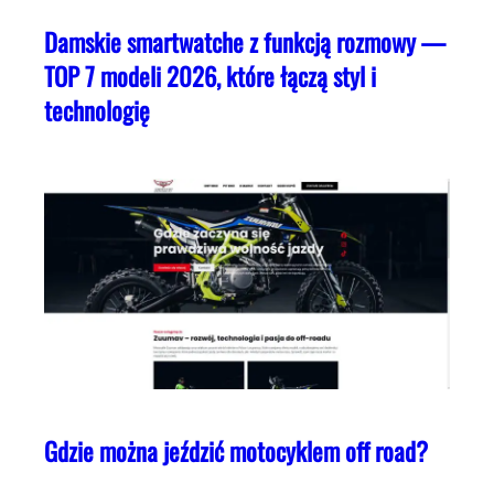
Damskie smartwatche z funkcją rozmowy —
TOP 7 modeli 2026, które łączą styl i
technologię
Gdzie można jeździć motocyklem off road?