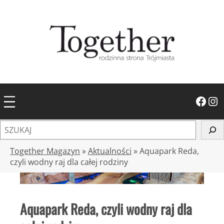
Przejdź
do
treści
Facebook
Instagram
S
z
u
Together Magazyn
»
Aktualności
»
Aquapark Reda,
k
czyli wodny raj dla całej rodziny
a
j
Aquapark Reda, czyli wodny raj dla