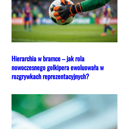
Hierarchia w bramce – jak rola
nowoczesnego golkipera ewoluowała w
rozgrywkach reprezentacyjnych?