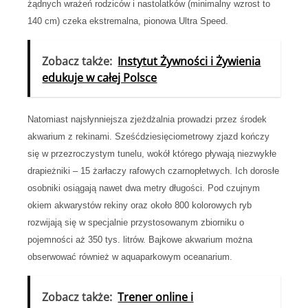
żądnych wrażeń rodziców i nastolatków (minimalny wzrost to
140 cm) czeka ekstremalna, pionowa Ultra Speed.
Zobacz także:
Instytut Żywności i Żywienia
edukuje w całej Polsce
Natomiast najsłynniejsza zjeżdżalnia prowadzi przez środek
akwarium z rekinami. Sześćdziesięciometrowy zjazd kończy
się w przezroczystym tunelu, wokół którego pływają niezwykłe
drapieżniki – 15 żarłaczy rafowych czarnopłetwych. Ich dorosłe
osobniki osiągają nawet dwa metry długości. Pod czujnym
okiem akwarystów rekiny oraz około 800 kolorowych ryb
rozwijają się w specjalnie przystosowanym zbiorniku o
pojemności aż 350 tys. litrów. Bajkowe akwarium można
obserwować również w aquaparkowym oceanarium.
Zobacz także:
Trener online i