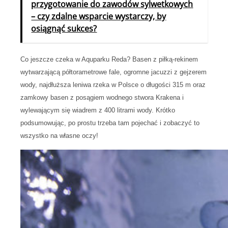
przygotowanie do zawodów sylwetkowych
– czy zdalne wsparcie wystarczy, by
osiągnąć sukces?
Co jeszcze czeka w Aquparku Reda? Basen z piłką-rekinem
wytwarzającą półtorametrowe fale, ogromne jacuzzi z gejzerem
wody, najdłuższa leniwa rzeka w Polsce o długości 315 m oraz
zamkowy basen z posągiem wodnego stwora Krakena i
wylewającym się wiadrem z 400 litrami wody. Krótko
podsumowując, po prostu trzeba tam pojechać i zobaczyć to
wszystko na własne oczy!