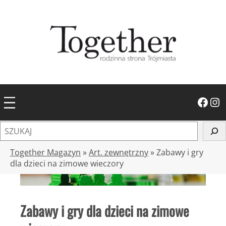
Przejdź
do
treści
Facebook
Instagram
S
z
u
Together Magazyn
»
Art. zewnętrzny
»
Zabawy i gry
k
dla dzieci na zimowe wieczory
a
j
Zabawy i gry dla dzieci na zimowe