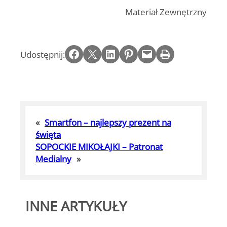
Materiał Zewnętrzny
Share on Facebook
Email this Page
Share on LinkedIn
Share on Pinterest
Email this Page
Print this Page
Udostępnij:
«
Smartfon – najlepszy prezent na
święta
SOPOCKIE MIKOŁAJKI – Patronat
Medialny
»
INNE ARTYKUŁY